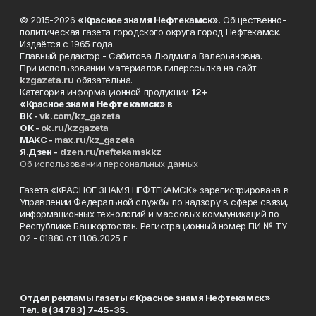
© 2015-2026
«Красное знамя Нефтекамск»
. Общественно-
политическая газета городского округа город Нефтекамск.
Издаётся с 1965 года.
Главный редактор - Сабитова Людмила Валерьяновна.
При использовании материалов гиперссылка на сайт
kzgazeta.ru
обязательна.
Категория информационной продукции
12+
«Красное знамя
Нефтекамск
» в
ВК -
vk.com/kz_gazeta
ОК -
ok.ru/kzgazeta
MAKC -
max.ru/kz_gazeta
Я.Дзен -
dzen.ru/neftekamskkz
Об использовании персональных данных
Газета «КРАСНОЕ ЗНАМЯ НЕФТЕКАМСК» зарегистрирована в
Управлении Федеральной службы по надзору в сфере связи,
информационных технологий и массовых коммуникаций по
Республике Башкортостан. Регистрационный номер ПИ № ТУ
02 - 01880 от 11.06.2025 г.
Отдел рекламы газеты «Красное знамя Нефтекамск»
Тел. 8 (34783) 7-45-35.