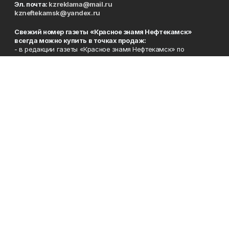
Эл. почта:
kzreklama@mail.ru
kzneftekamsk@yandex.ru
Свежий номер газеты «Красное знамя Нефтекамск»
всегда можно купить в точках продаж:
- в редакции газеты «Красное знамя Нефтекамск» по
адресам:
ул. Нефтяников, 22 (2-й этаж, каб. 214),
Берёзовское шоссе, 4-а (1-й этаж);
- во всех почтовых отделениях нашего города (пятничные
выпуски);
- в сети магазинов «Бегемот» (пятничные выпуски):
ул. Ленина, 26; центральный рынок, ТЦ «Центральный»,
ул. Парковая, 2 (цокольный этаж);
Берёзовское шоссе, 3-в;
- на центральном рынке (пятничные выпуски);
- в киосках на автовокзале и на пр.Юбилейном, 5.
Телефон
Тел. 8 (34783) 7-42-62.
Эл. почта
kzgazeta@mail.ru
Адрес
Адрес редакции: 452688, Республика Башкортостан, г.
Нефтекамск, Берёзовское шоссе, 4-а, 3-й этаж.