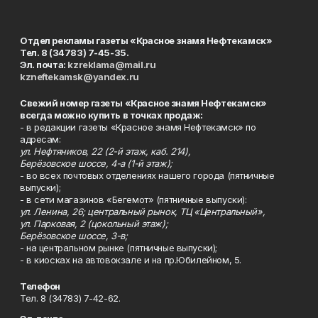
Отдел рекламы газеты «Красное знамя Нефтекамск»
Тел. 8 (34783) 7-45-35.
Эл. почта:
kzreklama@mail.ru
kzneftekamsk@yandex.ru
Свежий номер газеты «Красное знамя Нефтекамск»
всегда можно купить в точках продаж:
- в редакции газеты «Красное знамя Нефтекамск» по
адресам:
ул. Нефтяников, 22 (2-й этаж, каб. 214),
Берёзовское шоссе, 4-а (1-й этаж);
- во всех почтовых отделениях нашего города (пятничные
выпуски);
- в сети магазинов «Бегемот» (пятничные выпуски):
ул. Ленина, 26; центральный рынок, ТЦ «Центральный»,
ул. Парковая, 2 (цокольный этаж);
Берёзовское шоссе, 3-в;
- на центральном рынке (пятничные выпуски);
- в киосках на автовокзале и на пр.Юбилейном, 5.
Телефон
Тел. 8 (34783) 7-42-62.