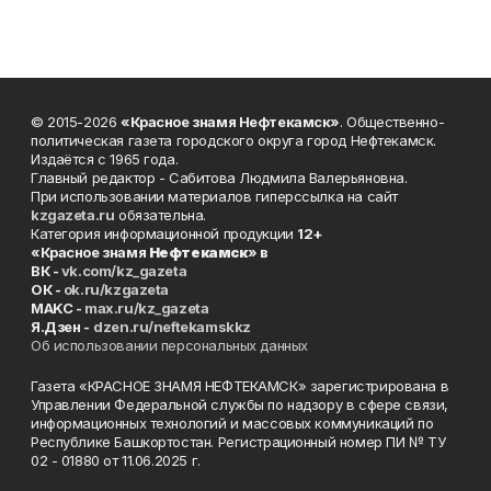
© 2015-2026
«Красное знамя Нефтекамск»
. Общественно-
политическая газета городского округа город Нефтекамск.
Издаётся с 1965 года.
Главный редактор - Сабитова Людмила Валерьяновна.
При использовании материалов гиперссылка на сайт
kzgazeta.ru
обязательна.
Категория информационной продукции
12+
«Красное знамя
Нефтекамск
» в
ВК -
vk.com/kz_gazeta
ОК -
ok.ru/kzgazeta
MAKC -
max.ru/kz_gazeta
Я.Дзен -
dzen.ru/neftekamskkz
Об использовании персональных данных
Газета «КРАСНОЕ ЗНАМЯ НЕФТЕКАМСК» зарегистрирована в
Управлении Федеральной службы по надзору в сфере связи,
информационных технологий и массовых коммуникаций по
Республике Башкортостан. Регистрационный номер ПИ № ТУ
02 - 01880 от 11.06.2025 г.