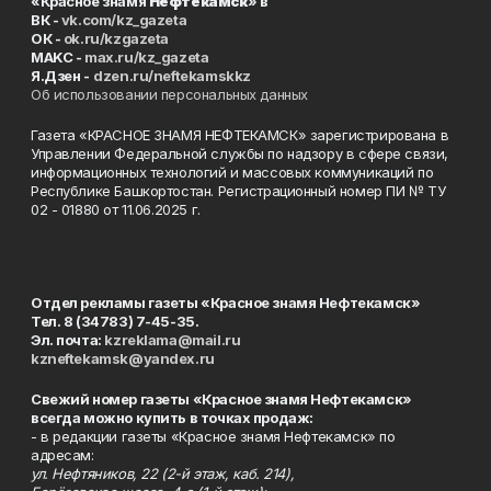
«Красное знамя
Нефтекамск
» в
ВК -
vk.com/kz_gazeta
ОК -
ok.ru/kzgazeta
MAKC -
max.ru/kz_gazeta
Я.Дзен -
dzen.ru/neftekamskkz
Об использовании персональных данных
Газета «КРАСНОЕ ЗНАМЯ НЕФТЕКАМСК» зарегистрирована в
Управлении Федеральной службы по надзору в сфере связи,
информационных технологий и массовых коммуникаций по
Республике Башкортостан. Регистрационный номер ПИ № ТУ
02 - 01880 от 11.06.2025 г.
Отдел рекламы газеты «Красное знамя Нефтекамск»
Тел. 8 (34783) 7-45-35.
Эл. почта:
kzreklama@mail.ru
kzneftekamsk@yandex.ru
Свежий номер газеты «Красное знамя Нефтекамск»
всегда можно купить в точках продаж:
- в редакции газеты «Красное знамя Нефтекамск» по
адресам:
ул. Нефтяников, 22 (2-й этаж, каб. 214),