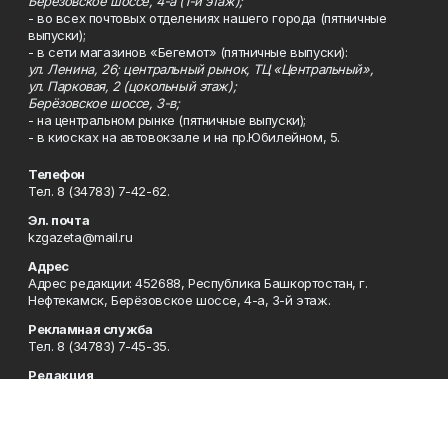
Берёзовское шоссе, 4-а (1-й этаж);
- во всех почтовых отделениях нашего города (пятничные
выпуски);
- в сети магазинов «Бегемот» (пятничные выпуски):
ул. Ленина, 26; центральный рынок, ТЦ «Центральный»,
ул. Парковая, 2 (цокольный этаж);
Берёзовское шоссе, 3-в;
- на центральном рынке (пятничные выпуски);
- в киосках на автовокзале и на пр.Юбилейном, 5.
Телефон
Тел. 8 (34783) 7-42-62.
Эл. почта
kzgazeta@mail.ru
Адрес
Адрес редакции: 452688, Республика Башкортостан, г.
Нефтекамск, Берёзовское шоссе, 4-а, 3-й этаж.
Рекламная служба
Тел. 8 (34783) 7-45-35.
Редакция
Тел. 8 (34783) 7-42-72, 7-42-92..
Приемная
Тел. 8 (34783) 7-42-82.