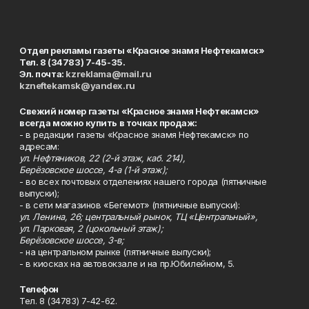
Отдел рекламы газеты «Красное знамя Нефтекамск»
Тел. 8 (34783) 7-45-35.
Эл. почта:
kzreklama@mail.ru
kzneftekamsk@yandex.ru
Свежий номер газеты «Красное знамя Нефтекамск»
всегда можно купить в точках продаж:
- в редакции газеты «Красное знамя Нефтекамск» по
адресам:
ул. Нефтяников, 22 (2-й этаж, каб. 214),
Берёзовское шоссе, 4-а (1-й этаж);
- во всех почтовых отделениях нашего города (пятничные
выпуски);
- в сети магазинов «Бегемот» (пятничные выпуски):
ул. Ленина, 26; центральный рынок, ТЦ «Центральный»,
ул. Парковая, 2 (цокольный этаж);
Берёзовское шоссе, 3-в;
- на центральном рынке (пятничные выпуски);
- в киосках на автовокзале и на пр.Юбилейном, 5.
Телефон
Тел. 8 (34783) 7-42-62.