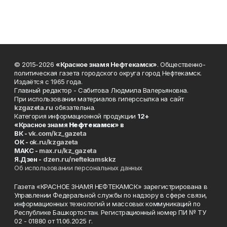
© 2015-2026
«Красное знамя Нефтекамск»
. Общественно-
политическая газета городского округа город Нефтекамск.
Издаётся с 1965 года.
Главный редактор - Сабитова Людмила Валерьяновна.
При использовании материалов гиперссылка на сайт
kzgazeta.ru
обязательна.
Категория информационной продукции
12+
«Красное знамя
Нефтекамск
» в
ВК -
vk.com/kz_gazeta
ОК -
ok.ru/kzgazeta
MAKC -
max.ru/kz_gazeta
Я.Дзен -
dzen.ru/neftekamskkz
Об использовании персональных данных
Газета «КРАСНОЕ ЗНАМЯ НЕФТЕКАМСК» зарегистрирована в
Управлении Федеральной службы по надзору в сфере связи,
информационных технологий и массовых коммуникаций по
Республике Башкортостан. Регистрационный номер ПИ № ТУ
02 - 01880 от 11.06.2025 г.