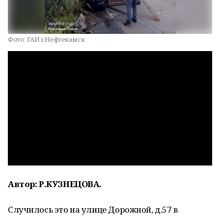
Фото:
ГАИ г.Нефтекамск
Автор: Р.КУЗНЕЦОВА.
Случилось это на улице Дорожной, д.57 в