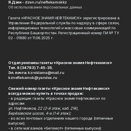
Я.Дзен -
dzen.ru/neftekamskkz
Об использовании персональных данных
Газета «КРАСНОЕ ЗНАМЯ НЕФТЕКАМСК» зарегистрирована в
Управлении Федеральной службы по надзору в сфере связи,
информационных технологий и массовых коммуникаций по
Республике Башкортостан. Регистрационный номер ПИ № ТУ
02 - 01880 от 11.06.2025 г.
Отдел рекламы газеты «Красное знамя Нефтекамск»
Тел. 8 (34783) 7-45-35.
Эл. почта:
kzreklama@mail.ru
kzneftekamsk@yandex.ru
Свежий номер газеты «Красное знамя Нефтекамск»
всегда можно купить в точках продаж:
- в редакции газеты «Красное знамя Нефтекамск» по
адресам:
ул. Нефтяников, 22 (2-й этаж, каб. 214),
Берёзовское шоссе, 4-а (1-й этаж);
- во всех почтовых отделениях нашего города (пятничные
выпуски);
- в сети магазинов «Бегемот» (пятничные выпуски):