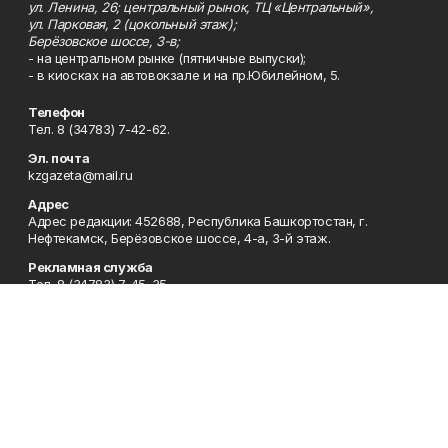
ул. Ленина, 26; центральный рынок, ТЦ «Центральный»,
ул. Парковая, 2 (цокольный этаж);
Берёзовское шоссе, 3-в;
- на центральном рынке (пятничные выпуски);
- в киосках на автовокзале и на пр.Юбилейном, 5.
Телефон
Тел. 8 (34783) 7-42-62.
Эл. почта
kzgazeta@mail.ru
Адрес
Адрес редакции: 452688, Республика Башкортостан, г.
Нефтекамск, Берёзовское шоссе, 4-а, 3-й этаж.
Рекламная служба
Тел. 8 (34783) 7-45-35.
Редакция
Тел. 8 (34783) 7-42-72, 7-42-92..
Приемная
Тел. 8 (34783) 7-42-82.
Сотрудничество
Тел. 8 (34783) 7-42-62.