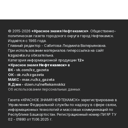
© 2015-2026
«Красное знамя Нефтекамск»
. Общественно-
политическая газета городского округа город Нефтекамск.
Издаётся с 1965 года.
Главный редактор - Сабитова Людмила Валерьяновна.
При использовании материалов гиперссылка на сайт
kzgazeta.ru
обязательна.
Категория информационной продукции
12+
«Красное знамя
Нефтекамск
» в
ВК -
vk.com/kz_gazeta
ОК -
ok.ru/kzgazeta
MAKC -
max.ru/kz_gazeta
Я.Дзен -
dzen.ru/neftekamskkz
Об использовании персональных данных
Газета «КРАСНОЕ ЗНАМЯ НЕФТЕКАМСК» зарегистрирована в
Управлении Федеральной службы по надзору в сфере связи,
информационных технологий и массовых коммуникаций по
Республике Башкортостан. Регистрационный номер ПИ № ТУ
02 - 01880 от 11.06.2025 г.