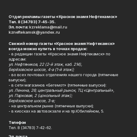
Отдел рекламы газеты «Красное знамя Нефтекамск»
Тел. 8 (34783) 7-45-35.
Эл. почта:
kzreklama@mail.ru
kzneftekamsk@yandex.ru
Свежий номер газеты «Красное знамя Нефтекамск»
всегда можно купить в точках продаж:
- в редакции газеты «Красное знамя Нефтекамск» по
адресам:
ул. Нефтяников, 22 (2-й этаж, каб. 214),
Берёзовское шоссе, 4-а (1-й этаж);
- во всех почтовых отделениях нашего города (пятничные
выпуски);
- в сети магазинов «Бегемот» (пятничные выпуски):
ул. Ленина, 26; центральный рынок, ТЦ «Центральный»,
ул. Парковая, 2 (цокольный этаж);
Берёзовское шоссе, 3-в;
- на центральном рынке (пятничные выпуски);
- в киосках на автовокзале и на пр.Юбилейном, 5.
Телефон
Тел. 8 (34783) 7-42-62.
Эл. почта