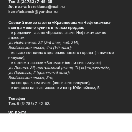
Тел. 8 (34783) 7-45-35.
Эл. почта:
kzreklama@mail.ru
kzneftekamsk@yandex.ru
Свежий номер газеты «Красное знамя Нефтекамск»
всегда можно купить в точках продаж:
- в редакции газеты «Красное знамя Нефтекамск» по
адресам:
ул. Нефтяников, 22 (2-й этаж, каб. 214),
Берёзовское шоссе, 4-а (1-й этаж);
- во всех почтовых отделениях нашего города (пятничные
выпуски);
- в сети магазинов «Бегемот» (пятничные выпуски):
ул. Ленина, 26; центральный рынок, ТЦ «Центральный»,
ул. Парковая, 2 (цокольный этаж);
Берёзовское шоссе, 3-в;
- на центральном рынке (пятничные выпуски);
- в киосках на автовокзале и на пр.Юбилейном, 5.
Телефон
Тел. 8 (34783) 7-42-62.
Эл. почта
kzgazeta@mail.ru
Адрес
Адрес редакции: 452688, Республика Башкортостан, г.