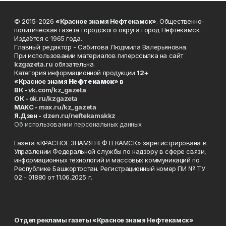
© 2015-2026
«Красное знамя Нефтекамск»
. Общественно-
политическая газета городского округа город Нефтекамск.
Издаётся с 1965 года.
Главный редактор - Сабитова Людмила Валерьяновна.
При использовании материалов гиперссылка на сайт
kzgazeta.ru
обязательна.
Категория информационной продукции
12+
«Красное знамя
Нефтекамск
» в
ВК -
vk.com/kz_gazeta
ОК -
ok.ru/kzgazeta
MAKC -
max.ru/kz_gazeta
Я.Дзен -
dzen.ru/neftekamskkz
Об использовании персональных данных
Газета «КРАСНОЕ ЗНАМЯ НЕФТЕКАМСК» зарегистрирована в
Управлении Федеральной службы по надзору в сфере связи,
информационных технологий и массовых коммуникаций по
Республике Башкортостан. Регистрационный номер ПИ № ТУ
02 - 01880 от 11.06.2025 г.
Отдел рекламы газеты «Красное знамя Нефтекамск»