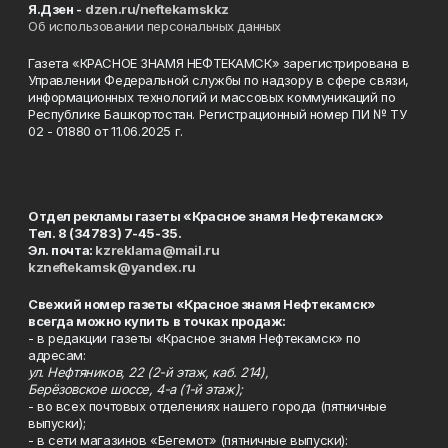
Я.Дзен -
dzen.ru/neftekamskkz
Об использовании персональных данных
Газета «КРАСНОЕ ЗНАМЯ НЕФТЕКАМСК» зарегистрирована в
Управлении Федеральной службы по надзору в сфере связи,
информационных технологий и массовых коммуникаций по
Республике Башкортостан. Регистрационный номер ПИ № ТУ
02 - 01880 от 11.06.2025 г.
Отдел рекламы газеты «Красное знамя Нефтекамск»
Тел. 8 (34783) 7-45-35.
Эл. почта:
kzreklama@mail.ru
kzneftekamsk@yandex.ru
Свежий номер газеты «Красное знамя Нефтекамск»
всегда можно купить в точках продаж:
- в редакции газеты «Красное знамя Нефтекамск» по
адресам:
ул. Нефтяников, 22 (2-й этаж, каб. 214),
Берёзовское шоссе, 4-а (1-й этаж);
- во всех почтовых отделениях нашего города (пятничные
выпуски);
- в сети магазинов «Бегемот» (пятничные выпуски):