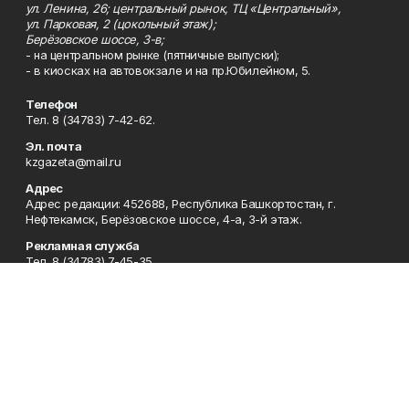
ул. Ленина, 26; центральный рынок, ТЦ «Центральный»,
ул. Парковая, 2 (цокольный этаж);
Берёзовское шоссе, 3-в;
- на центральном рынке (пятничные выпуски);
- в киосках на автовокзале и на пр.Юбилейном, 5.
Телефон
Тел. 8 (34783) 7-42-62.
Эл. почта
kzgazeta@mail.ru
Адрес
Адрес редакции: 452688, Республика Башкортостан, г.
Нефтекамск, Берёзовское шоссе, 4-а, 3-й этаж.
Рекламная служба
Тел. 8 (34783) 7-45-35.
Редакция
Тел. 8 (34783) 7-42-72, 7-42-92..
Приемная
Тел. 8 (34783) 7-42-82.
Сотрудничество
Тел. 8 (34783) 7-42-62.