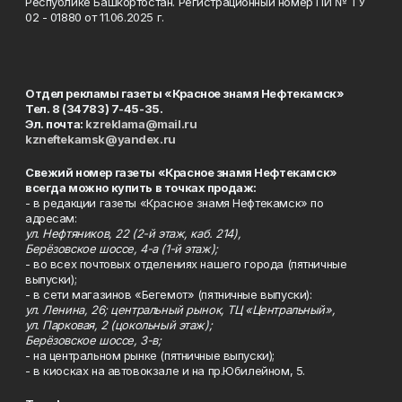
Республике Башкортостан. Регистрационный номер ПИ № ТУ
02 - 01880 от 11.06.2025 г.
Отдел рекламы газеты «Красное знамя Нефтекамск»
Тел. 8 (34783) 7-45-35.
Эл. почта:
kzreklama@mail.ru
kzneftekamsk@yandex.ru
Свежий номер газеты «Красное знамя Нефтекамск»
всегда можно купить в точках продаж:
- в редакции газеты «Красное знамя Нефтекамск» по
адресам:
ул. Нефтяников, 22 (2-й этаж, каб. 214),
Берёзовское шоссе, 4-а (1-й этаж);
- во всех почтовых отделениях нашего города (пятничные
выпуски);
- в сети магазинов «Бегемот» (пятничные выпуски):
ул. Ленина, 26; центральный рынок, ТЦ «Центральный»,
ул. Парковая, 2 (цокольный этаж);
Берёзовское шоссе, 3-в;
- на центральном рынке (пятничные выпуски);
- в киосках на автовокзале и на пр.Юбилейном, 5.