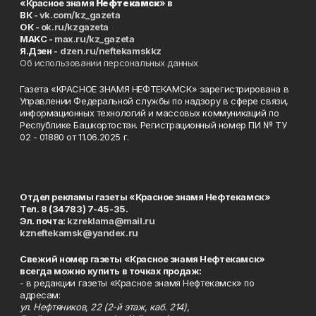
«Красное знамя
Нефтекамск
» в
ВК -
vk.com/kz_gazeta
ОК -
ok.ru/kzgazeta
MAKC -
max.ru/kz_gazeta
Я.Дзен -
dzen.ru/neftekamskkz
Об использовании персональных данных
Газета «КРАСНОЕ ЗНАМЯ НЕФТЕКАМСК» зарегистрирована в
Управлении Федеральной службы по надзору в сфере связи,
информационных технологий и массовых коммуникаций по
Республике Башкортостан. Регистрационный номер ПИ № ТУ
02 - 01880 от 11.06.2025 г.
Отдел рекламы газеты «Красное знамя Нефтекамск»
Тел. 8 (34783) 7-45-35.
Эл. почта:
kzreklama@mail.ru
kzneftekamsk@yandex.ru
Свежий номер газеты «Красное знамя Нефтекамск»
всегда можно купить в точках продаж:
- в редакции газеты «Красное знамя Нефтекамск» по
адресам:
ул. Нефтяников, 22 (2-й этаж, каб. 214),