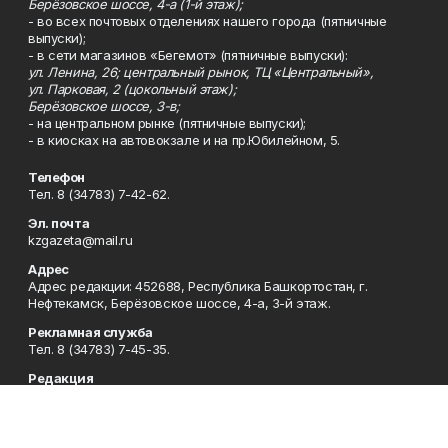
Берёзовское шоссе, 4-а (1-й этаж);
- во всех почтовых отделениях нашего города (пятничные
выпуски);
- в сети магазинов «Бегемот» (пятничные выпуски):
ул. Ленина, 26; центральный рынок, ТЦ «Центральный»,
ул. Парковая, 2 (цокольный этаж);
Берёзовское шоссе, 3-в;
- на центральном рынке (пятничные выпуски);
- в киосках на автовокзале и на пр.Юбилейном, 5.
Телефон
Тел. 8 (34783) 7-42-62.
Эл. почта
kzgazeta@mail.ru
Адрес
Адрес редакции: 452688, Республика Башкортостан, г.
Нефтекамск, Берёзовское шоссе, 4-а, 3-й этаж.
Рекламная служба
Тел. 8 (34783) 7-45-35.
Редакция
Тел. 8 (34783) 7-42-72, 7-42-92..
Приемная
Тел. 8 (34783) 7-42-82.