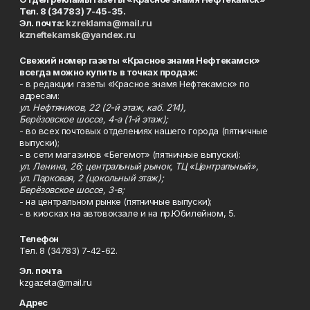
Тел. 8 (34783) 7-45-35.
Эл. почта:
kzreklama@mail.ru
kzneftekamsk@yandex.ru
Свежий номер газеты «Красное знамя Нефтекамск»
всегда можно купить в точках продаж:
- в редакции газеты «Красное знамя Нефтекамск» по
адресам:
ул. Нефтяников, 22 (2-й этаж, каб. 214),
Берёзовское шоссе, 4-а (1-й этаж);
- во всех почтовых отделениях нашего города (пятничные
выпуски);
- в сети магазинов «Бегемот» (пятничные выпуски):
ул. Ленина, 26; центральный рынок, ТЦ «Центральный»,
ул. Парковая, 2 (цокольный этаж);
Берёзовское шоссе, 3-в;
- на центральном рынке (пятничные выпуски);
- в киосках на автовокзале и на пр.Юбилейном, 5.
Телефон
Тел. 8 (34783) 7-42-62.
Эл. почта
kzgazeta@mail.ru
Адрес