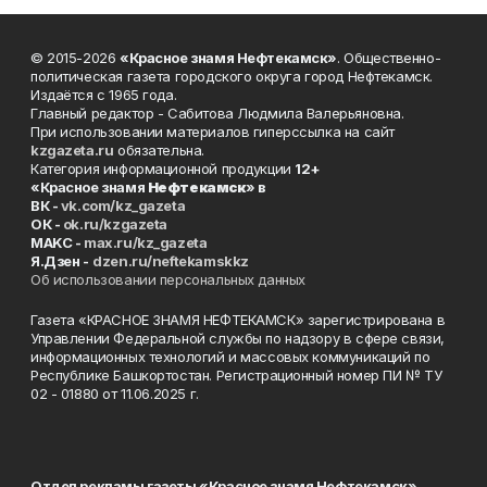
© 2015-2026
«Красное знамя Нефтекамск»
. Общественно-
политическая газета городского округа город Нефтекамск.
Издаётся с 1965 года.
Главный редактор - Сабитова Людмила Валерьяновна.
При использовании материалов гиперссылка на сайт
kzgazeta.ru
обязательна.
Категория информационной продукции
12+
«Красное знамя
Нефтекамск
» в
ВК -
vk.com/kz_gazeta
ОК -
ok.ru/kzgazeta
MAKC -
max.ru/kz_gazeta
Я.Дзен -
dzen.ru/neftekamskkz
Об использовании персональных данных
Газета «КРАСНОЕ ЗНАМЯ НЕФТЕКАМСК» зарегистрирована в
Управлении Федеральной службы по надзору в сфере связи,
информационных технологий и массовых коммуникаций по
Республике Башкортостан. Регистрационный номер ПИ № ТУ
02 - 01880 от 11.06.2025 г.
Отдел рекламы газеты «Красное знамя Нефтекамск»