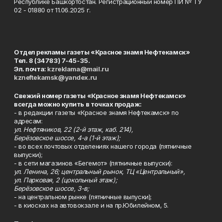
Республике Башкортостан. Регистрационный номер ПИ № ТУ
02 - 01880 от 11.06.2025 г.
Отдел рекламы газеты «Красное знамя Нефтекамск»
Тел. 8 (34783) 7-45-35.
Эл. почта:
kzreklama@mail.ru
kzneftekamsk@yandex.ru
Свежий номер газеты «Красное знамя Нефтекамск»
всегда можно купить в точках продаж:
- в редакции газеты «Красное знамя Нефтекамск» по
адресам:
ул. Нефтяников, 22 (2-й этаж, каб. 214),
Берёзовское шоссе, 4-а (1-й этаж);
- во всех почтовых отделениях нашего города (пятничные
выпуски);
- в сети магазинов «Бегемот» (пятничные выпуски):
ул. Ленина, 26; центральный рынок, ТЦ «Центральный»,
ул. Парковая, 2 (цокольный этаж);
Берёзовское шоссе, 3-в;
- на центральном рынке (пятничные выпуски);
- в киосках на автовокзале и на пр.Юбилейном, 5.