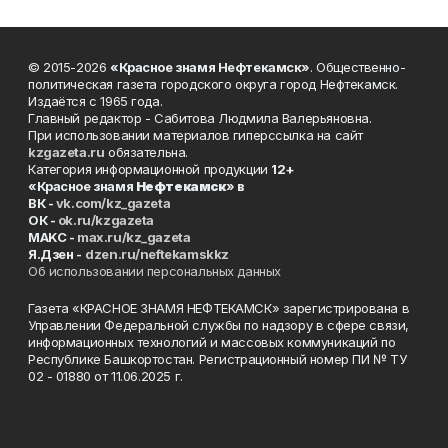
© 2015-2026
«Красное знамя Нефтекамск»
. Общественно-
политическая газета городского округа город Нефтекамск.
Издаётся с 1965 года.
Главный редактор - Сабитова Людмила Валерьяновна.
При использовании материалов гиперссылка на сайт
kzgazeta.ru
обязательна.
Категория информационной продукции
12+
«Красное знамя
Нефтекамск
» в
ВК -
vk.com/kz_gazeta
ОК -
ok.ru/kzgazeta
MAKC -
max.ru/kz_gazeta
Я.Дзен -
dzen.ru/neftekamskkz
Об использовании персональных данных
Газета «КРАСНОЕ ЗНАМЯ НЕФТЕКАМСК» зарегистрирована в
Управлении Федеральной службы по надзору в сфере связи,
информационных технологий и массовых коммуникаций по
Республике Башкортостан. Регистрационный номер ПИ № ТУ
02 - 01880 от 11.06.2025 г.