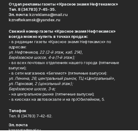
Отдел рекламы газеты «Красное знамя Нефтекамск»
Тел. 8 (34783) 7-45-35.
Эл. почта:
kzreklama@mail.ru
kzneftekamsk@yandex.ru
Свежий номер газеты «Красное знамя Нефтекамск»
всегда можно купить в точках продаж:
- в редакции газеты «Красное знамя Нефтекамск» по
адресам:
ул. Нефтяников, 22 (2-й этаж, каб. 214),
Берёзовское шоссе, 4-а (1-й этаж);
- во всех почтовых отделениях нашего города (пятничные
выпуски);
- в сети магазинов «Бегемот» (пятничные выпуски):
ул. Ленина, 26; центральный рынок, ТЦ «Центральный»,
ул. Парковая, 2 (цокольный этаж);
Берёзовское шоссе, 3-в;
- на центральном рынке (пятничные выпуски);
- в киосках на автовокзале и на пр.Юбилейном, 5.
Телефон
Тел. 8 (34783) 7-42-62.
Эл. почта
kzgazeta@mail.ru