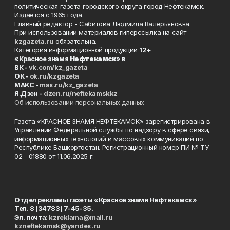
политическая газета городского округа город Нефтекамск.
Издаётся с 1965 года.
Главный редактор - Сабитова Людмила Валерьяновна.
При использовании материалов гиперссылка на сайт
kzgazeta.ru
обязательна.
Категория информационной продукции
12+
«Красное знамя
Нефтекамск
» в
ВК -
vk.com/kz_gazeta
ОК -
ok.ru/kzgazeta
MAKC -
max.ru/kz_gazeta
Я.Дзен -
dzen.ru/neftekamskkz
Об использовании персональных данных
Газета «КРАСНОЕ ЗНАМЯ НЕФТЕКАМСК» зарегистрирована в
Управлении Федеральной службы по надзору в сфере связи,
информационных технологий и массовых коммуникаций по
Республике Башкортостан. Регистрационный номер ПИ № ТУ
02 - 01880 от 11.06.2025 г.
Отдел рекламы газеты «Красное знамя Нефтекамск»
Тел. 8 (34783) 7-45-35.
Эл. почта:
kzreklama@mail.ru
kzneftekamsk@yandex.ru