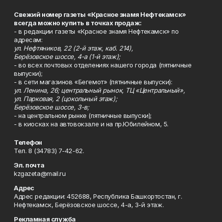
Свежий номер газеты «Красное знамя Нефтекамск»
всегда можно купить в точках продаж:
- в редакции газеты «Красное знамя Нефтекамск» по
адресам:
ул. Нефтяников, 22 (2-й этаж, каб. 214),
Берёзовское шоссе, 4-а (1-й этаж);
- во всех почтовых отделениях нашего города (пятничные
выпуски);
- в сети магазинов «Бегемот» (пятничные выпуски):
ул. Ленина, 26; центральный рынок, ТЦ «Центральный»,
ул. Парковая, 2 (цокольный этаж);
Берёзовское шоссе, 3-в;
- на центральном рынке (пятничные выпуски);
- в киосках на автовокзале и на пр.Юбилейном, 5.
Телефон
Тел. 8 (34783) 7-42-62.
Эл. почта
kzgazeta@mail.ru
Адрес
Адрес редакции: 452688, Республика Башкортостан, г.
Нефтекамск, Берёзовское шоссе, 4-а, 3-й этаж.
Рекламная служба