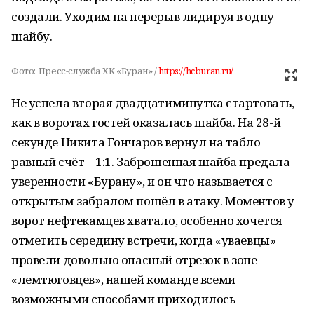
создали. Уходим на перерыв лидируя в одну
шайбу.
Фото:
Пресс-служба ХК «Буран» /
https://hcburan.ru/
Не успела вторая двадцатиминутка стартовать,
как в воротах гостей оказалась шайба. На 28-й
секунде Никита Гончаров вернул на табло
равный счёт – 1:1. Заброшенная шайба предала
уверенности «Бурану», и он что называется с
открытым забралом пошёл в атаку. Моментов у
ворот нефтекамцев хватало, особенно хочется
отметить середину встречи, когда «уваевцы»
провели довольно опасный отрезок в зоне
«лемтюговцев», нашей команде всеми
возможными способами приходилось