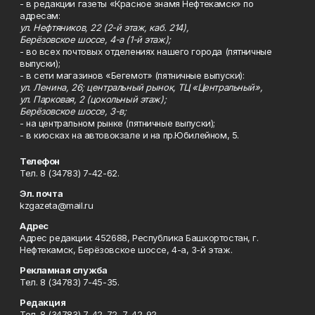
- в редакции газеты «Красное знамя Нефтекамск» по
адресам:
ул. Нефтяников, 22 (2-й этаж, каб. 214),
Берёзовское шоссе, 4-а (1-й этаж);
- во всех почтовых отделениях нашего города (пятничные
выпуски);
- в сети магазинов «Бегемот» (пятничные выпуски):
ул. Ленина, 26; центральный рынок, ТЦ «Центральный»,
ул. Парковая, 2 (цокольный этаж);
Берёзовское шоссе, 3-в;
- на центральном рынке (пятничные выпуски);
- в киосках на автовокзале и на пр.Юбилейном, 5.
Телефон
Тел. 8 (34783) 7-42-62.
Эл. почта
kzgazeta@mail.ru
Адрес
Адрес редакции: 452688, Республика Башкортостан, г.
Нефтекамск, Берёзовское шоссе, 4-а, 3-й этаж.
Рекламная служба
Тел. 8 (34783) 7-45-35.
Редакция
Тел. 8 (34783) 7-42-72, 7-42-92..