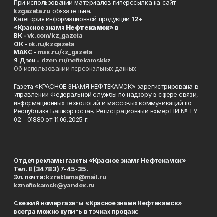
При использовании материалов гиперссылка на сайт
kzgazeta.ru
обязательна.
Категория информационной продукции
12+
«Красное знамя
Нефтекамск
» в
ВК -
vk.com/kz_gazeta
ОК -
ok.ru/kzgazeta
MAKC -
max.ru/kz_gazeta
Я.Дзен -
dzen.ru/neftekamskkz
Об использовании персональных данных
Газета «КРАСНОЕ ЗНАМЯ НЕФТЕКАМСК» зарегистрирована в
Управлении Федеральной службы по надзору в сфере связи,
информационных технологий и массовых коммуникаций по
Республике Башкортостан. Регистрационный номер ПИ № ТУ
02 - 01880 от 11.06.2025 г.
Отдел рекламы газеты «Красное знамя Нефтекамск»
Тел. 8 (34783) 7-45-35.
Эл. почта:
kzreklama@mail.ru
kzneftekamsk@yandex.ru
Свежий номер газеты «Красное знамя Нефтекамск»
всегда можно купить в точках продаж: