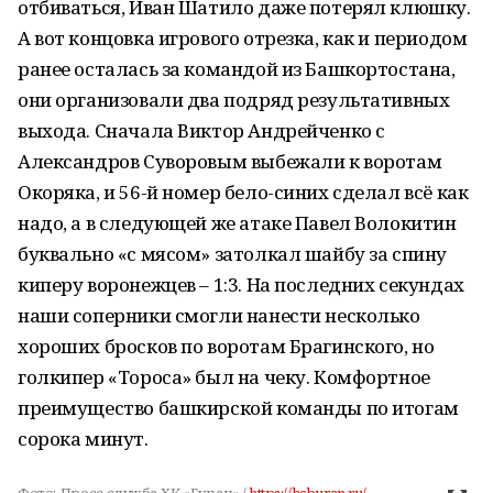
отбиваться, Иван Шатило даже потерял клюшку.
А вот концовка игрового отрезка, как и периодом
ранее осталась за командой из Башкортостана,
они организовали два подряд результативных
выхода. Сначала Виктор Андрейченко с
Александров Суворовым выбежали к воротам
Окоряка, и 56-й номер бело-синих сделал всё как
надо, а в следующей же атаке Павел Волокитин
буквально «с мясом» затолкал шайбу за спину
киперу воронежцев – 1:3. На последних секундах
наши соперники смогли нанести несколько
хороших бросков по воротам Брагинского, но
голкипер «Тороса» был на чеку. Комфортное
преимущество башкирской команды по итогам
сорока минут.