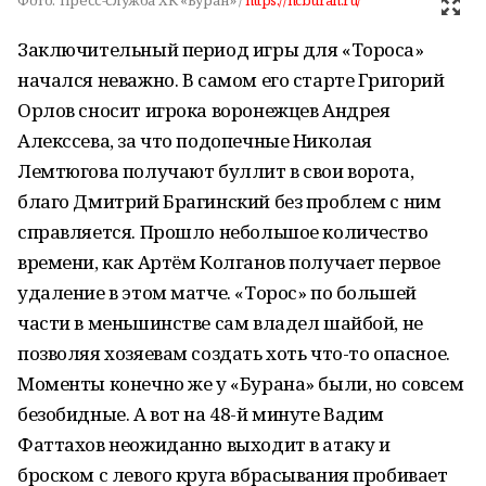
Фото:
Пресс-служба ХК «Буран» /
https://hcburan.ru/
Заключительный период игры для «Тороса»
начался неважно. В самом его старте Григорий
Орлов сносит игрока воронежцев Андрея
Алекссева, за что подопечные Николая
Лемтюгова получают буллит в свои ворота,
благо Дмитрий Брагинский без проблем с ним
справляется. Прошло небольшое количество
времени, как Артём Колганов получает первое
удаление в этом матче. «Торос» по большей
части в меньшинстве сам владел шайбой, не
позволяя хозяевам создать хоть что-то опасное.
Моменты конечно же у «Бурана» были, но совсем
безобидные. А вот на 48-й минуте Вадим
Фаттахов неожиданно выходит в атаку и
броском с левого круга вбрасывания пробивает