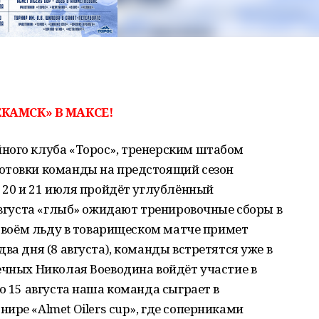
КАМСК» В МАКСЕ!
ного клуба «Торос», тренерским штабом
отовки команды на предстоящий сезон
а 20 и 21 июля пройдёт углублённый
 августа «глыб» ожидают тренировочные сборы в
 своём льду в товарищеском матче примет
ва дня (8 августа), команды встретятся уже в
ечных Николая Воеводина войдёт участие в
о 15 августа наша команда сыграет в
ире «Almet Oilers cup», где соперниками