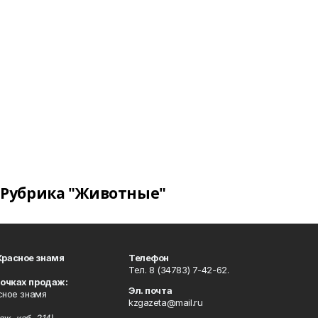
Рубрика "Животные"
Красное знамя
Телефон
Тел. 8 (34783) 7-42-62.
точках продаж:
Эл. почта
сное знамя
kzgazeta@mail.ru