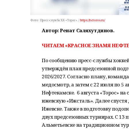
Фото:
Пресс-служба ХК «Торос». /
https://hctoros.ru/
Автор: Ренат Саляхутдинов.
ЧИТАЕМ «КРАСНОЕ ЗНАМЯ НЕФТЕ
По сообщению пресс-службы хоккей
утверждён план предсезонной подг
2026/2027. Согласно плану, команд
медосмотр, а затем с 22 июля по 5
Нефтекамске. 6 августа «Торос» на
ижевскую «Ижсталь». Далее спустя д
Ижевске. Также в подготовку подоп
двух предсезонных турнирах. С 13 п
Альметьевске на традиционном турн