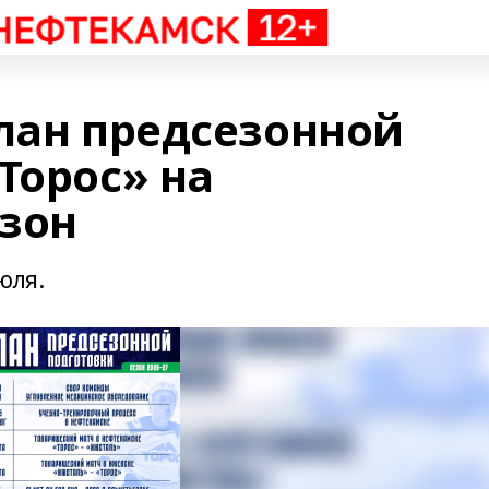
план предсезонной
Торос» на
зон
юля.