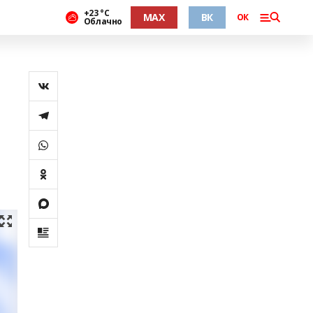
+23 °С
MAX
ВК
ОК
Облачно