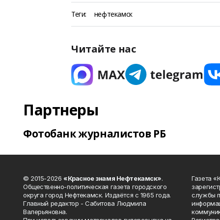
Теги:
нефтекамск
Читайте нас
Партнеры
Фотобанк журналистов РБ
© 2015-2026
«Красное знамя Нефтекамск»
.
Газета 
Общественно-политическая газета городского
зарегист
округа город Нефтекамск. Издаётся с 1965 года.
службы п
Главный редактор - Сабитова Людмила
информац
Валерьяновна.
коммуник