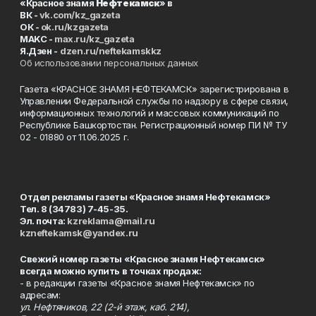
«Красное знамя
Нефтекамск
» в
ВК -
vk.com/kz_gazeta
ОК -
ok.ru/kzgazeta
MAKC -
max.ru/kz_gazeta
Я.Дзен -
dzen.ru/neftekamskkz
Об использовании персональных данных
Газета «КРАСНОЕ ЗНАМЯ НЕФТЕКАМСК» зарегистрирована в
Управлении Федеральной службы по надзору в сфере связи,
информационных технологий и массовых коммуникаций по
Республике Башкортостан. Регистрационный номер ПИ № ТУ
02 - 01880 от 11.06.2025 г.
Отдел рекламы газеты «Красное знамя Нефтекамск»
Тел. 8 (34783) 7-45-35.
Эл. почта:
kzreklama@mail.ru
kzneftekamsk@yandex.ru
Свежий номер газеты «Красное знамя Нефтекамск»
всегда можно купить в точках продаж:
- в редакции газеты «Красное знамя Нефтекамск» по
адресам:
ул. Нефтяников, 22 (2-й этаж, каб. 214),