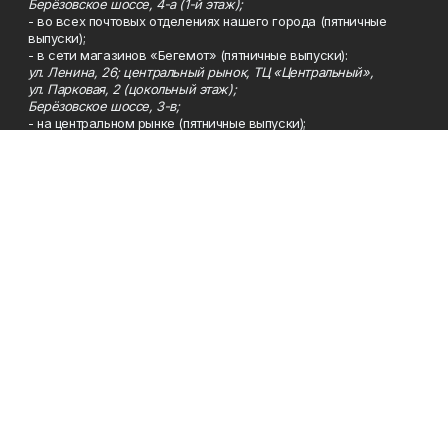
Берёзовское шоссе, 4-а (1-й этаж);
- во всех почтовых отделениях нашего города (пятничные
выпуски);
- в сети магазинов «Бегемот» (пятничные выпуски):
ул. Ленина, 26; центральный рынок, ТЦ «Центральный»,
ул. Парковая, 2 (цокольный этаж);
Берёзовское шоссе, 3-в;
- на центральном рынке (пятничные выпуски);
- в киосках на автовокзале и на пр.Юбилейном, 5.
Телефон
Тел. 8 (34783) 7-42-62.
Эл. почта
kzgazeta@mail.ru
Адрес
Адрес редакции: 452688, Республика Башкортостан, г.
Нефтекамск, Берёзовское шоссе, 4-а, 3-й этаж.
Рекламная служба
Тел. 8 (34783) 7-45-35.
Редакция
Тел. 8 (34783) 7-42-72, 7-42-92..
Приемная
Тел. 8 (34783) 7-42-82.