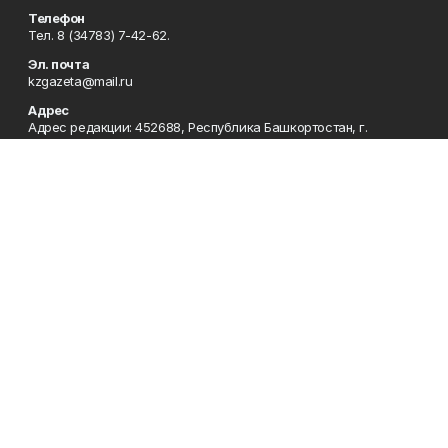
Телефон
Тел. 8 (34783) 7-42-62.
Эл. почта
kzgazeta@mail.ru
Адрес
Адрес редакции: 452688, Республика Башкортостан, г.
Нефтекамск, Берёзовское шоссе, 4-а, 3-й этаж.
Рекламная служба
Тел. 8 (34783) 7-45-35.
Редакция
Тел. 8 (34783) 7-42-72, 7-42-92..
Приемная
Тел. 8 (34783) 7-42-82.
Сотрудничество
Тел. 8 (34783) 7-42-62.
Отдел кадров
Тел. 8 (34783) 7-42-92.