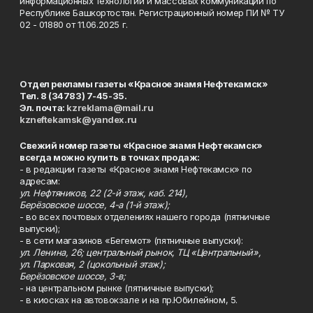
информационных технологий и массовых коммуникаций по
Республике Башкортостан. Регистрационный номер ПИ № ТУ
02 - 01880 от 11.06.2025 г.
Отдел рекламы газеты «Красное знамя Нефтекамск»
Тел. 8 (34783) 7-45-35.
Эл. почта:
kzreklama@mail.ru
kzneftekamsk@yandex.ru
Свежий номер газеты «Красное знамя Нефтекамск»
всегда можно купить в точках продаж:
- в редакции газеты «Красное знамя Нефтекамск» по
адресам:
ул. Нефтяников, 22 (2-й этаж, каб. 214),
Берёзовское шоссе, 4-а (1-й этаж);
- во всех почтовых отделениях нашего города (пятничные
выпуски);
- в сети магазинов «Бегемот» (пятничные выпуски):
ул. Ленина, 26; центральный рынок, ТЦ «Центральный»,
ул. Парковая, 2 (цокольный этаж);
Берёзовское шоссе, 3-в;
- на центральном рынке (пятничные выпуски);
- в киосках на автовокзале и на пр.Юбилейном, 5.