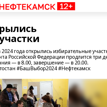
крылись
участки
а 2024 года открылись избирательные участ
нта Российской Федерации продлится три д
ания — в 8.00, завершение — в 20.00.
остан #БашВыбор2024 #Нефтекамск