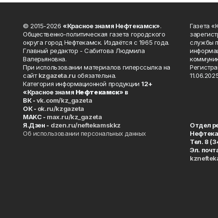
© 2015-2026
«Красное знамя Нефтекамск»
.
Газета 
Общественно-политическая газета городского
зарегист
округа город Нефтекамск. Издаётся с 1965 года.
службы п
Главный редактор - Сабитова Людмила
информац
Валерьяновна.
коммуник
При использовании материалов гиперссылка на
Регистра
сайт
kzgazeta.ru
обязательна.
11.06.2025
Категория информационной продукции
12+
«Красное знамя
Нефтекамск
» в
ВК -
vk.com/kz_gazeta
ОК -
ok.ru/kzgazeta
MAKC -
max.ru/kz_gazeta
Я.Дзен -
dzen.ru/neftekamskkz
Отдел р
Об использовании персональных данных
Нефтек
Тел. 8 (
Эл. почт
kznefte