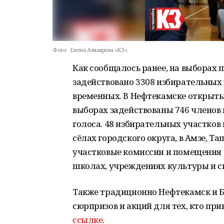
Фото:
Елена Аллаярова «КЗ».
Как сообщалось ранее, на выборах
задействовано 3308 избирательных у
временных. В Нефтекамске открыты 
выборах задействованы 746 членов
голоса. 48 избирательных участков 
сёлах городского округа, в Амзе, Т
участковые комиссии и помещения 
школах, учреждениях культуры и с
Также традиционно Нефтекамск и 
сюрпризов и акций для тех, кто пр
ссылке
.