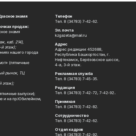
Красное знамя
Телефон
Тел. 8 (34783) 7-42-62.
точках продаж:
Эл. почта
сное знамя
kzgazeta@mail.ru
ж, каб. 214),
Адрес
-й этаж);
Адрес редакции: 452688,
ениях нашего города
Республика Башкортостан, г.
Нефтекамск, Берёзовское шоссе,
мот» (пятничные
4-а, 3-й этаж.
ный рынок, ТЦ
Рекламная служба
Тел. 8 (34783) 7-45-35.
й этаж);
Редакция
Тел. 8 (34783) 7-42-72, 7-42-92..
ятничные выпуски);
ле и на пр.Юбилейном,
Приемная
Тел. 8 (34783) 7-42-82.
Сотрудничество
Тел. 8 (34783) 7-42-62.
Отдел кадров
Тел. 8 (34783) 7-42-92.