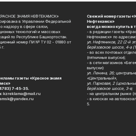
«КРАСНОЕ ЗНАМЯ НЕФТЕКАМСК»
Свежий номер газеты «
рирована в Управлении Федеральной
Нефтекамск»
о надзору в сфере связи,
всегда можно купить в 
ионных технологий и массовых
- в редакции газеты «Кра
аций по Республике Башкортостан.
Нефтекамск» по адресам:
ционный номер ПИ № ТУ 02 - 01880 от
ул. Нефтяников, 22 (2-й эта
 г.
Берёзовское шоссе, 4-а (1
- во всех почтовых отдел
(пятничные выпуски);
- в сети магазинов «Беге
выпуски):
ул. Ленина, 26; централь
екламы газеты «Красное знамя
«Центральный»,
амск»
ул. Парковая, 2 (цокольны
34783) 7-45-35.
Берёзовское шоссе, 3-в;
а:
kzreklama@mail.ru
- на центральном рынке (п
kamsk@yandex.ru
- в киосках на автовокза
5.