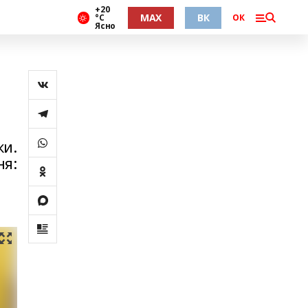
+20
MAX
ВК
°С
ОК
Ясно
ки.
ня: