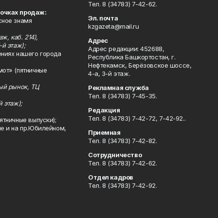
Тел. 8 (34783) 7-42-62.
точках продаж:
Эл. почта
сное знамя
kzgazeta@mail.ru
ж, каб. 214),
Адрес
-й этаж);
Адрес редакции: 452688,
ениях нашего города
Республика Башкортостан, г.
Нефтекамск, Берёзовское шоссе,
мот» (пятничные
4-а, 3-й этаж.
ный рынок, ТЦ
Рекламная служба
Тел. 8 (34783) 7-45-35.
й этаж);
Редакция
Тел. 8 (34783) 7-42-72, 7-42-92..
ятничные выпуски);
ле и на пр.Юбилейном,
Приемная
Тел. 8 (34783) 7-42-82.
Сотрудничество
Тел. 8 (34783) 7-42-62.
Отдел кадров
Тел. 8 (34783) 7-42-92.