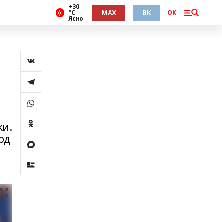
+30
MAX
ВК
°С
ОК
Ясно
ки.
од