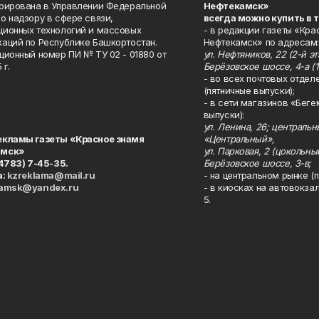
рирована в Управлении Федеральной
Нефтекамск»
о надзору в сфере связи,
всегда можно купить в 
ионных технологий и массовых
- в редакции газеты «Кра
аций по Республике Башкортостан.
Нефтекамск» по адресам:
ционный номер ПИ № ТУ 02 - 01880 от
ул. Нефтяников, 22 (2-й эта
 г.
Берёзовское шоссе, 4-а (1
- во всех почтовых отдел
(пятничные выпуски);
- в сети магазинов «Беге
выпуски):
ул. Ленина, 26; централь
екламы газеты «Красное знамя
«Центральный»,
амск»
ул. Парковая, 2 (цокольны
34783) 7-45-35.
Берёзовское шоссе, 3-в;
а:
kzreklama@mail.ru
- на центральном рынке (п
kamsk@yandex.ru
- в киосках на автовокза
5.