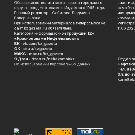
Общественно-политическая газета городского
зарегист
округа город Нефтекамск. Издаётся с 1965 года.
службы п
Главный редактор - Сабитова Людмила
информац
Валерьяновна.
коммуник
При использовании материалов гиперссылка на
Регистра
сайт
kzgazeta.ru
обязательна.
11.06.2025
Категория информационной продукции
12+
«Красное знамя
Нефтекамск
» в
ВК -
vk.com/kz_gazeta
ОК -
ok.ru/kzgazeta
MAKC -
max.ru/kz_gazeta
Я.Дзен -
dzen.ru/neftekamskkz
Отдел р
Об использовании персональных данных
Нефтек
Тел. 8 (
Эл. почт
kznefte