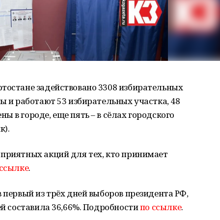
ртостане задействовано 3308 избирательных
ты и работают 53 избирательных участка, 48
 в городе, еще пять – в сёлах городского
к).
 приятных акций для тех, кто принимает
 ссылке
.
в первый из трёх дней выборов президента РФ,
ей составила 36,66%. Подробности
по ссылке
.