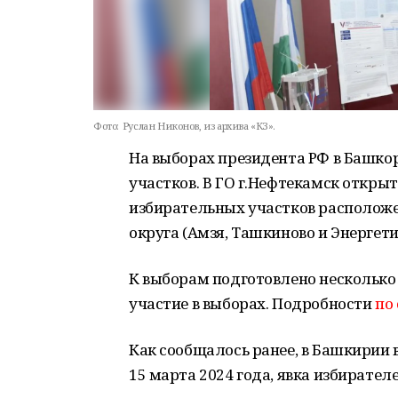
Фото:
Руслан Никонов, из архива «КЗ».
На выборах президента РФ в Башко
участков. В ГО г.Нефтекамск откры
избирательных участков расположены
округа (Амзя, Ташкиново и Энергети
К выборам подготовлено несколько
участие в выборах. Подробности
по
Как сообщалось ранее, в Башкирии 
15 марта 2024 года, явка избирател