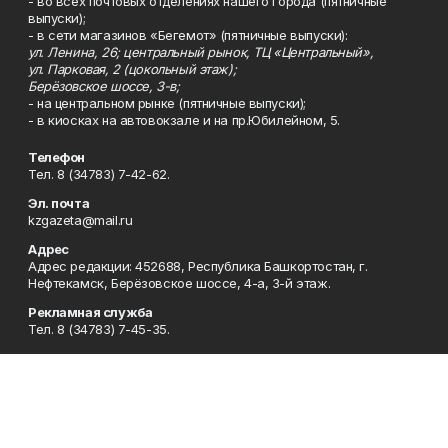
- во всех почтовых отделениях нашего города (пятничные
выпуски);
- в сети магазинов «Бегемот» (пятничные выпуски):
ул. Ленина, 26; центральный рынок, ТЦ «Центральный»,
ул. Парковая, 2 (цокольный этаж);
Берёзовское шоссе, 3-в;
- на центральном рынке (пятничные выпуски);
- в киосках на автовокзале и на пр.Юбилейном, 5.
Телефон
Тел. 8 (34783) 7-42-62.
Эл. почта
kzgazeta@mail.ru
Адрес
Адрес редакции: 452688, Республика Башкортостан, г.
Нефтекамск, Берёзовское шоссе, 4-а, 3-й этаж.
Рекламная служба
Тел. 8 (34783) 7-45-35.
Редакция
Тел. 8 (34783) 7-42-72, 7-42-92..
Приемная
Тел. 8 (34783) 7-42-82.