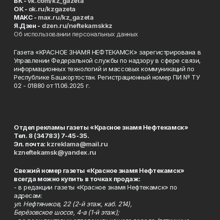
ВК -
vk.com/kz_gazeta
ОК -
ok.ru/kzgazeta
MAKC -
max.ru/kz_gazeta
Я.Дзен -
dzen.ru/neftekamskkz
Об использовании персональных данных
Газета «КРАСНОЕ ЗНАМЯ НЕФТЕКАМСК» зарегистрирована в
Управлении Федеральной службы по надзору в сфере связи,
информационных технологий и массовых коммуникаций по
Республике Башкортостан. Регистрационный номер ПИ № ТУ
02 - 01880 от 11.06.2025 г.
Отдел рекламы газеты «Красное знамя Нефтекамск»
Тел. 8 (34783) 7-45-35.
Эл. почта:
kzreklama@mail.ru
kzneftekamsk@yandex.ru
Свежий номер газеты «Красное знамя Нефтекамск»
всегда можно купить в точках продаж:
- в редакции газеты «Красное знамя Нефтекамск» по
адресам:
ул. Нефтяников, 22 (2-й этаж, каб. 214),
Берёзовское шоссе, 4-а (1-й этаж);