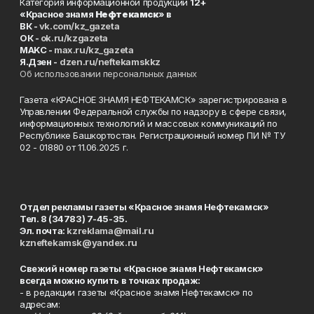
Категория информационной продукции
12+
«Красное знамя
Нефтекамск
» в
ВК -
vk.com/kz_gazeta
ОК -
ok.ru/kzgazeta
MAKC -
max.ru/kz_gazeta
Я.Дзен -
dzen.ru/neftekamskkz
Об использовании персональных данных
Газета «КРАСНОЕ ЗНАМЯ НЕФТЕКАМСК» зарегистрирована в
Управлении Федеральной службы по надзору в сфере связи,
информационных технологий и массовых коммуникаций по
Республике Башкортостан. Регистрационный номер ПИ № ТУ
02 - 01880 от 11.06.2025 г.
Отдел рекламы газеты «Красное знамя Нефтекамск»
Тел. 8 (34783) 7-45-35.
Эл. почта:
kzreklama@mail.ru
kzneftekamsk@yandex.ru
Свежий номер газеты «Красное знамя Нефтекамск»
всегда можно купить в точках продаж:
- в редакции газеты «Красное знамя Нефтекамск» по
адресам: