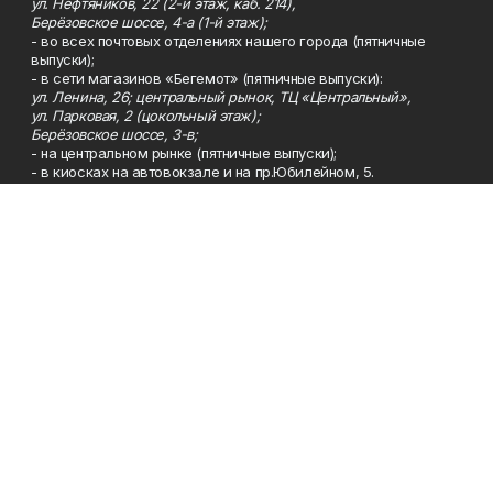
ул. Нефтяников, 22 (2-й этаж, каб. 214),
Берёзовское шоссе, 4-а (1-й этаж);
- во всех почтовых отделениях нашего города (пятничные
выпуски);
- в сети магазинов «Бегемот» (пятничные выпуски):
ул. Ленина, 26; центральный рынок, ТЦ «Центральный»,
ул. Парковая, 2 (цокольный этаж);
Берёзовское шоссе, 3-в;
- на центральном рынке (пятничные выпуски);
- в киосках на автовокзале и на пр.Юбилейном, 5.
Телефон
Тел. 8 (34783) 7-42-62.
Эл. почта
kzgazeta@mail.ru
Адрес
Адрес редакции: 452688, Республика Башкортостан, г.
Нефтекамск, Берёзовское шоссе, 4-а, 3-й этаж.
Рекламная служба
Тел. 8 (34783) 7-45-35.
Редакция
Тел. 8 (34783) 7-42-72, 7-42-92..
Приемная