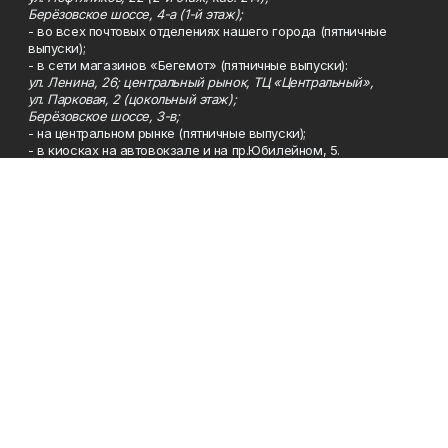
Берёзовское шоссе, 4-а (1-й этаж);
- во всех почтовых отделениях нашего города (пятничные
выпуски);
- в сети магазинов «Бегемот» (пятничные выпуски):
ул. Ленина, 26; центральный рынок, ТЦ «Центральный»,
ул. Парковая, 2 (цокольный этаж);
Берёзовское шоссе, 3-в;
- на центральном рынке (пятничные выпуски);
- в киосках на автовокзале и на пр.Юбилейном, 5.
Телефон
Тел. 8 (34783) 7-42-62.
Эл. почта
kzgazeta@mail.ru
Адрес
Адрес редакции: 452688, Республика Башкортостан, г.
Нефтекамск, Берёзовское шоссе, 4-а, 3-й этаж.
Рекламная служба
Тел. 8 (34783) 7-45-35.
Редакция
Тел. 8 (34783) 7-42-72, 7-42-92..
Приемная