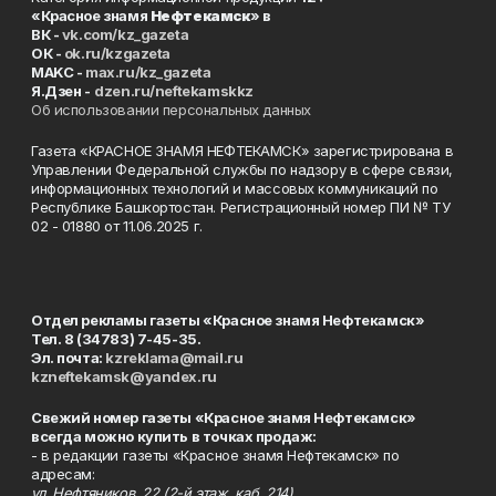
«Красное знамя
Нефтекамск
» в
ВК -
vk.com/kz_gazeta
ОК -
ok.ru/kzgazeta
MAKC -
max.ru/kz_gazeta
Я.Дзен -
dzen.ru/neftekamskkz
Об использовании персональных данных
Газета «КРАСНОЕ ЗНАМЯ НЕФТЕКАМСК» зарегистрирована в
Управлении Федеральной службы по надзору в сфере связи,
информационных технологий и массовых коммуникаций по
Республике Башкортостан. Регистрационный номер ПИ № ТУ
02 - 01880 от 11.06.2025 г.
Отдел рекламы газеты «Красное знамя Нефтекамск»
Тел. 8 (34783) 7-45-35.
Эл. почта:
kzreklama@mail.ru
kzneftekamsk@yandex.ru
Свежий номер газеты «Красное знамя Нефтекамск»
всегда можно купить в точках продаж:
- в редакции газеты «Красное знамя Нефтекамск» по
адресам:
ул. Нефтяников, 22 (2-й этаж, каб. 214),