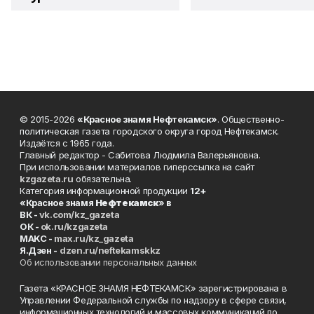
© 2015-2026
«Красное знамя Нефтекамск»
. Общественно-
политическая газета городского округа город Нефтекамск.
Издаётся с 1965 года.
Главный редактор - Сабитова Людмила Валерьяновна.
При использовании материалов гиперссылка на сайт
kzgazeta.ru
обязательна.
Категория информационной продукции
12+
«Красное знамя
Нефтекамск
» в
ВК -
vk.com/kz_gazeta
ОК -
ok.ru/kzgazeta
MAKC -
max.ru/kz_gazeta
Я.Дзен -
dzen.ru/neftekamskkz
Об использовании персональных данных
Газета «КРАСНОЕ ЗНАМЯ НЕФТЕКАМСК» зарегистрирована в
Управлении Федеральной службы по надзору в сфере связи,
информационных технологий и массовых коммуникаций по