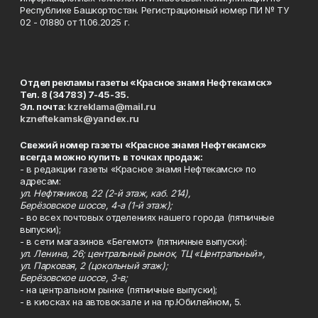
Республике Башкортостан. Регистрационный номер ПИ № ТУ
02 - 01880 от 11.06.2025 г.
Отдел рекламы газеты «Красное знамя Нефтекамск»
Тел. 8 (34783) 7-45-35.
Эл. почта:
kzreklama@mail.ru
kzneftekamsk@yandex.ru
Свежий номер газеты «Красное знамя Нефтекамск»
всегда можно купить в точках продаж:
- в редакции газеты «Красное знамя Нефтекамск» по
адресам:
ул. Нефтяников, 22 (2-й этаж, каб. 214),
Берёзовское шоссе, 4-а (1-й этаж);
- во всех почтовых отделениях нашего города (пятничные
выпуски);
- в сети магазинов «Бегемот» (пятничные выпуски):
ул. Ленина, 26; центральный рынок, ТЦ «Центральный»,
ул. Парковая, 2 (цокольный этаж);
Берёзовское шоссе, 3-в;
- на центральном рынке (пятничные выпуски);
- в киосках на автовокзале и на пр.Юбилейном, 5.