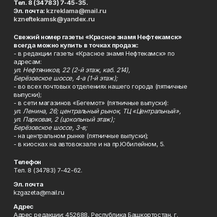
Тел. 8 (34783) 7-45-35.
Эл. почта:
kzreklama@mail.ru
kzneftekamsk@yandex.ru
Свежий номер газеты «Красное знамя Нефтекамск»
всегда можно купить в точках продаж:
- в редакции газеты «Красное знамя Нефтекамск» по
адресам:
ул. Нефтяников, 22 (2-й этаж, каб. 214),
Берёзовское шоссе, 4-а (1-й этаж);
- во всех почтовых отделениях нашего города (пятничные
выпуски);
- в сети магазинов «Бегемот» (пятничные выпуски):
ул. Ленина, 26; центральный рынок, ТЦ «Центральный»,
ул. Парковая, 2 (цокольный этаж);
Берёзовское шоссе, 3-в;
- на центральном рынке (пятничные выпуски);
- в киосках на автовокзале и на пр.Юбилейном, 5.
Телефон
Тел. 8 (34783) 7-42-62.
Эл. почта
kzgazeta@mail.ru
Адрес
Адрес редакции: 452688, Республика Башкортостан, г.