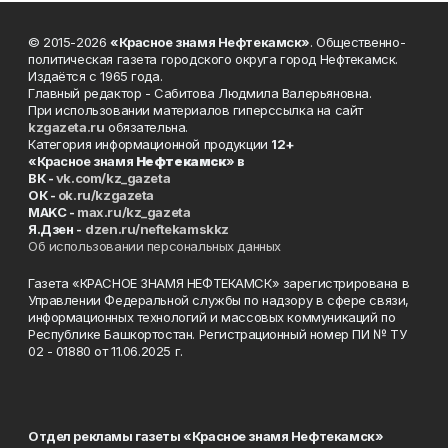
© 2015-2026
«Красное знамя Нефтекамск»
. Общественно-
политическая газета городского округа город Нефтекамск.
Издаётся с 1965 года.
Главный редактор - Сабитова Людмила Валерьяновна.
При использовании материалов гиперссылка на сайт
kzgazeta.ru
обязательна.
Категория информационной продукции
12+
«Красное знамя
Нефтекамск
» в
ВК -
vk.com/kz_gazeta
ОК -
ok.ru/kzgazeta
MAKC -
max.ru/kz_gazeta
Я.Дзен -
dzen.ru/neftekamskkz
Об использовании персональных данных
Газета «КРАСНОЕ ЗНАМЯ НЕФТЕКАМСК» зарегистрирована в
Управлении Федеральной службы по надзору в сфере связи,
информационных технологий и массовых коммуникаций по
Республике Башкортостан. Регистрационный номер ПИ № ТУ
02 - 01880 от 11.06.2025 г.
Отдел рекламы газеты «Красное знамя Нефтекамск»