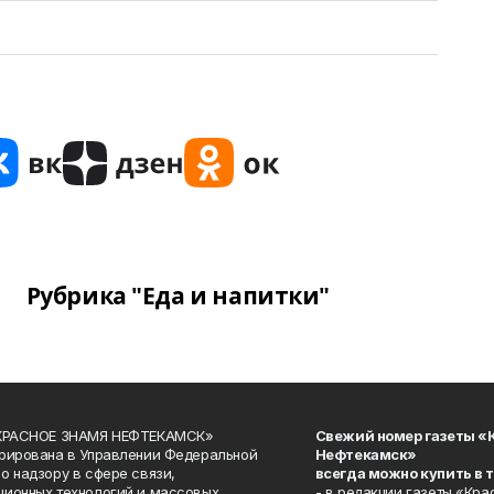
Рубрика "Еда и напитки"
«КРАСНОЕ ЗНАМЯ НЕФТЕКАМСК»
Свежий номер газеты «
рирована в Управлении Федеральной
Нефтекамск»
о надзору в сфере связи,
всегда можно купить в 
ионных технологий и массовых
- в редакции газеты «Кра