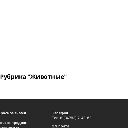
Рубрика "Животные"
Красное знамя
Телефон
Тел. 8 (34783) 7-42-62.
точках продаж:
Эл. почта
сное знамя