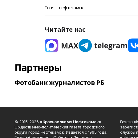
Теги:
нефтекамск
Читайте нас
Партнеры
Фотобанк журналистов РБ
© 2015-2026
«Красное знамя Нефтекамск»
.
Газета 
Общественно-политическая газета городского
зарегист
округа город Нефтекамск. Издаётся с 1965 года.
службы п
Главный редактор - Сабитова Людмила
информац