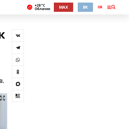
+28 °С
MAX
ВК
ОК
Облачно
к
в.