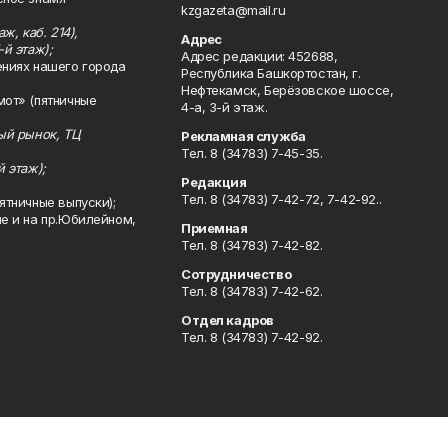
kzgazeta@mail.ru
ж, каб. 214),
Адрес
-й этаж);
Адрес редакции: 452688,
ениях нашего города
Республика Башкортостан, г.
Нефтекамск, Берёзовское шоссе,
мот» (пятничные
4-а, 3-й этаж.
ный рынок, ТЦ
Рекламная служба
Тел. 8 (34783) 7-45-35.
й этаж);
Редакция
Тел. 8 (34783) 7-42-72, 7-42-92..
ятничные выпуски);
ле и на пр.Юбилейном,
Приемная
Тел. 8 (34783) 7-42-82.
Сотрудничество
Тел. 8 (34783) 7-42-62.
Отдел кадров
Тел. 8 (34783) 7-42-92.