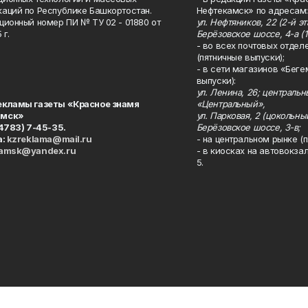
аций по Республике Башкортостан.
Нефтекамск» по адресам:
ционный номер ПИ № ТУ 02 - 01880 от
ул. Нефтяников, 22 (2-й эта
 г.
Берёзовское шоссе, 4-а (1
- во всех почтовых отдел
(пятничные выпуски);
- в сети магазинов «Беге
выпуски):
ул. Ленина, 26; централь
екламы газеты «Красное знамя
«Центральный»,
амск»
ул. Парковая, 2 (цокольны
34783) 7-45-35.
Берёзовское шоссе, 3-в;
а:
kzreklama@mail.ru
- на центральном рынке (п
kamsk@yandex.ru
- в киосках на автовокза
5.