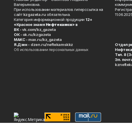
Валерьяновна.
коммуник
При использовании материалов гиперссылка на
Регистра
сайт
kzgazeta.ru
обязательна.
11.06.2025
Категория информационной продукции
12+
«Красное знамя
Нефтекамск
» в
ВК -
vk.com/kz_gazeta
ОК -
ok.ru/kzgazeta
MAKC -
max.ru/kz_gazeta
Я.Дзен -
dzen.ru/neftekamskkz
Отдел р
Об использовании персональных данных
Нефтек
Тел. 8 (
Эл. почт
kznefte