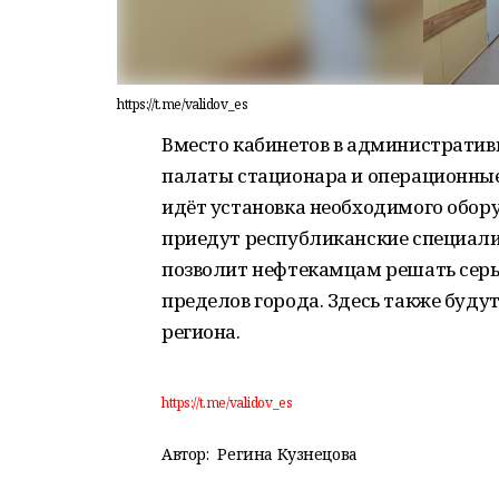
https://t.me/validov_es
Вместо кабинетов в административ
палаты стационара и операционные.
идёт установка необходимого обору
приедут республиканские специал
позволит нефтекамцам решать серь
пределов города. Здесь также буду
региона.
https://t.me/validov_es
Автор:
Регина Кузнецова