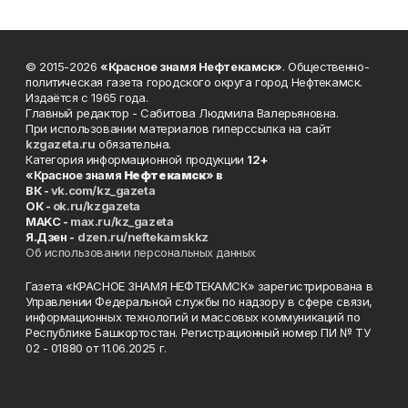
© 2015-2026
«Красное знамя Нефтекамск»
. Общественно-
политическая газета городского округа город Нефтекамск.
Издаётся с 1965 года.
Главный редактор - Сабитова Людмила Валерьяновна.
При использовании материалов гиперссылка на сайт
kzgazeta.ru
обязательна.
Категория информационной продукции
12+
«Красное знамя
Нефтекамск
» в
ВК -
vk.com/kz_gazeta
ОК -
ok.ru/kzgazeta
MAKC -
max.ru/kz_gazeta
Я.Дзен -
dzen.ru/neftekamskkz
Об использовании персональных данных
Газета «КРАСНОЕ ЗНАМЯ НЕФТЕКАМСК» зарегистрирована в
Управлении Федеральной службы по надзору в сфере связи,
информационных технологий и массовых коммуникаций по
Республике Башкортостан. Регистрационный номер ПИ № ТУ
02 - 01880 от 11.06.2025 г.