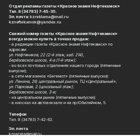
Отдел рекламы газеты «Красное знамя Нефтекамск»
Тел. 8 (34783) 7-45-35.
Эл. почта:
kzreklama@mail.ru
kzneftekamsk@yandex.ru
Свежий номер газеты «Красное знамя Нефтекамск»
всегда можно купить в точках продаж:
- в редакции газеты «Красное знамя Нефтекамск» по
адресам:
ул. Нефтяников, 22 (2-й этаж, каб. 214),
Берёзовское шоссе, 4-а (1-й этаж);
- во всех почтовых отделениях нашего города (пятничные
выпуски);
- в сети магазинов «Бегемот» (пятничные выпуски):
ул. Ленина, 26; центральный рынок, ТЦ «Центральный»,
ул. Парковая, 2 (цокольный этаж);
Берёзовское шоссе, 3-в;
- на центральном рынке (пятничные выпуски);
- в киосках на автовокзале и на пр.Юбилейном, 5.
Телефон
Тел. 8 (34783) 7-42-62.
Эл. почта
kzgazeta@mail.ru