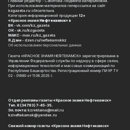
Главный редактор - Сабитова Людмила Валерьяновна.
При использовании материалов гиперссылка на сайт
kzgazeta.ru
обязательна.
Категория информационной продукции
12+
«Красное знамя
Нефтекамск
» в
ВК -
vk.com/kz_gazeta
ОК -
ok.ru/kzgazeta
MAKC -
max.ru/kz_gazeta
Я.Дзен -
dzen.ru/neftekamskkz
Об использовании персональных данных
Газета «КРАСНОЕ ЗНАМЯ НЕФТЕКАМСК» зарегистрирована в
Управлении Федеральной службы по надзору в сфере связи,
информационных технологий и массовых коммуникаций по
Республике Башкортостан. Регистрационный номер ПИ № ТУ
02 - 01880 от 11.06.2025 г.
Отдел рекламы газеты «Красное знамя Нефтекамск»
Тел. 8 (34783) 7-45-35.
Эл. почта:
kzreklama@mail.ru
kzneftekamsk@yandex.ru
Свежий номер газеты «Красное знамя Нефтекамск»