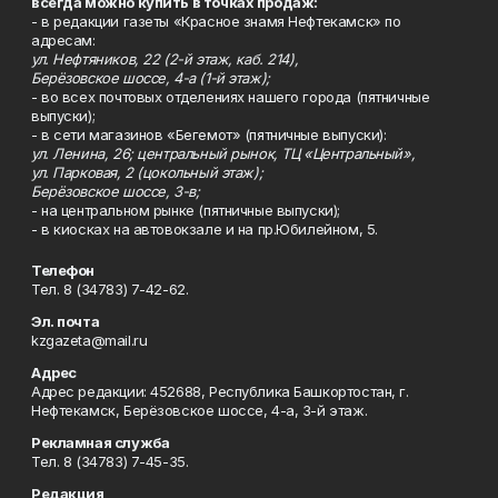
всегда можно купить в точках продаж:
- в редакции газеты «Красное знамя Нефтекамск» по
адресам:
ул. Нефтяников, 22 (2-й этаж, каб. 214),
Берёзовское шоссе, 4-а (1-й этаж);
- во всех почтовых отделениях нашего города (пятничные
выпуски);
- в сети магазинов «Бегемот» (пятничные выпуски):
ул. Ленина, 26; центральный рынок, ТЦ «Центральный»,
ул. Парковая, 2 (цокольный этаж);
Берёзовское шоссе, 3-в;
- на центральном рынке (пятничные выпуски);
- в киосках на автовокзале и на пр.Юбилейном, 5.
Телефон
Тел. 8 (34783) 7-42-62.
Эл. почта
kzgazeta@mail.ru
Адрес
Адрес редакции: 452688, Республика Башкортостан, г.
Нефтекамск, Берёзовское шоссе, 4-а, 3-й этаж.
Рекламная служба
Тел. 8 (34783) 7-45-35.
Редакция