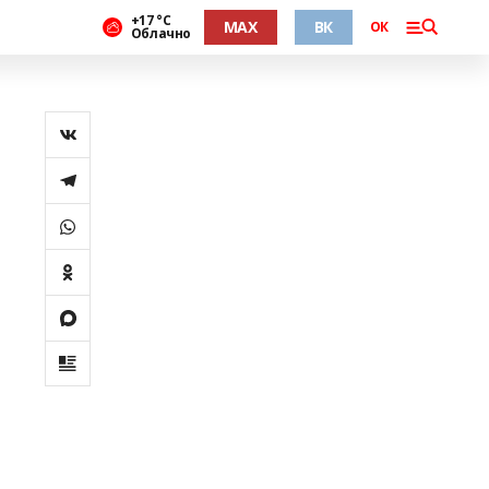
+17 °С
MAX
ВК
ОК
Облачно