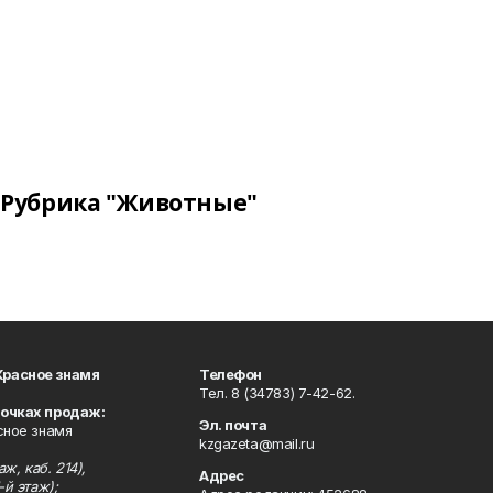
Рубрика "Животные"
Красное знамя
Телефон
Тел. 8 (34783) 7-42-62.
точках продаж:
Эл. почта
сное знамя
kzgazeta@mail.ru
ж, каб. 214),
Адрес
-й этаж);