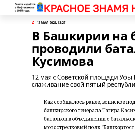
Z
12 МАЯ 2023, 13:27
В Башкирии на 
проводили бата
Кусимова
12 мая с Советской площади Уфы
слаживание свой пятый республи
Как сообщалось ранее, воинское п
башкирского генерала Тагира Касим
батальон в объединении с батальо
мотострелковый полк "Башкортоста