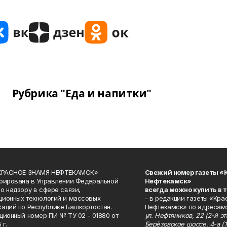
Рубрика "Еда и напитки"
«КРАСНОЕ ЗНАМЯ НЕФТЕКАМСК»
Свежий номер газеты «
рирована в Управлении Федеральной
Нефтекамск»
о надзору в сфере связи,
всегда можно купить в 
ионных технологий и массовых
- в редакции газеты «Кра
аций по Республике Башкортостан.
Нефтекамск» по адресам:
ционный номер ПИ № ТУ 02 - 01880 от
ул. Нефтяников, 22 (2-й эта
 г.
Берёзовское шоссе, 4-а (1