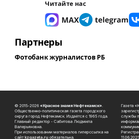
Читайте нас
Партнеры
Фотобанк журналистов РБ
© 2015-2026
«Красное знамя Нефтекамск»
.
Газета 
Общественно-политическая газета городского
зарегист
округа город Нефтекамск. Издаётся с 1965 года.
службы п
Главный редактор - Сабитова Людмила
информац
Валерьяновна.
коммуник
При использовании материалов гиперссылка на
Регистра
сайт
kzgazeta.ru
обязательна.
11.06.2025