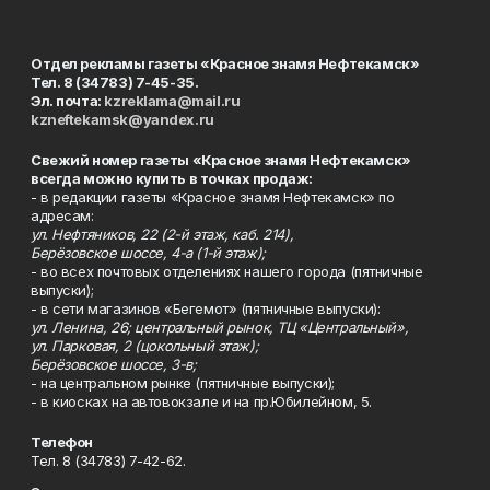
Отдел рекламы газеты «Красное знамя Нефтекамск»
Тел. 8 (34783) 7-45-35.
Эл. почта:
kzreklama@mail.ru
kzneftekamsk@yandex.ru
Свежий номер газеты «Красное знамя Нефтекамск»
всегда можно купить в точках продаж:
- в редакции газеты «Красное знамя Нефтекамск» по
адресам:
ул. Нефтяников, 22 (2-й этаж, каб. 214),
Берёзовское шоссе, 4-а (1-й этаж);
- во всех почтовых отделениях нашего города (пятничные
выпуски);
- в сети магазинов «Бегемот» (пятничные выпуски):
ул. Ленина, 26; центральный рынок, ТЦ «Центральный»,
ул. Парковая, 2 (цокольный этаж);
Берёзовское шоссе, 3-в;
- на центральном рынке (пятничные выпуски);
- в киосках на автовокзале и на пр.Юбилейном, 5.
Телефон
Тел. 8 (34783) 7-42-62.