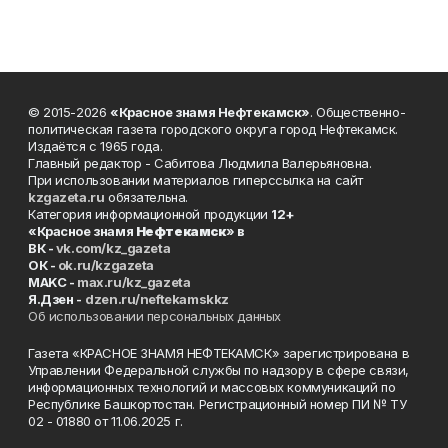
© 2015-2026
«Красное знамя Нефтекамск»
. Общественно-
политическая газета городского округа город Нефтекамск.
Издаётся с 1965 года.
Главный редактор - Сабитова Людмила Валерьяновна.
При использовании материалов гиперссылка на сайт
kzgazeta.ru
обязательна.
Категория информационной продукции
12+
«Красное знамя
Нефтекамск
» в
ВК -
vk.com/kz_gazeta
ОК -
ok.ru/kzgazeta
MAKC -
max.ru/kz_gazeta
Я.Дзен -
dzen.ru/neftekamskkz
Об использовании персональных данных
Газета «КРАСНОЕ ЗНАМЯ НЕФТЕКАМСК» зарегистрирована в
Управлении Федеральной службы по надзору в сфере связи,
информационных технологий и массовых коммуникаций по
Республике Башкортостан. Регистрационный номер ПИ № ТУ
02 - 01880 от 11.06.2025 г.