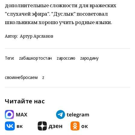
дополнительные сложности для вражеских
"слухачей эфира". "Дуслык" посоветовал
школьникам хорошо учить родные языки.
Автор:
Артур Арсланов
Теги:
zабашкортостан
zароссию
zародину
своихнебросаем
z
Читайте нас