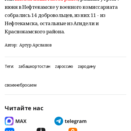
июня в Нефтекамске у военного комиссариата
собрались 14 добровольцев, из них 11 - из
Нефтекамска, остальные из Агидели и
Краснокамского района.
Автор:
Артур Арсланов
Теги:
zабашкортостан
zароссию
zародину
своихнебросаем
Читайте нас