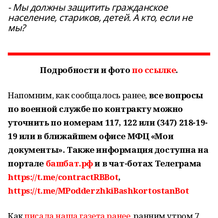
- Мы должны защитить гражданское
население, стариков, детей. А кто, если не
мы?
Подробности и фото
по ссылке
.
Напомним, как сообщалось ранее,
все вопросы
по военной службе по контракту можно
уточнить по номерам 117, 122 или (347) 218-19-
19 или в ближайшем офисе МФЦ «Мои
документы». Также информация доступна на
портале
башбат.рф
и в чат-ботах Телеграма
https://t.me/contractRBBot
,
https://t.me/MPodderzhkiBashkortostanBot
Как
писала наша газета ранее
, ранним утром 7