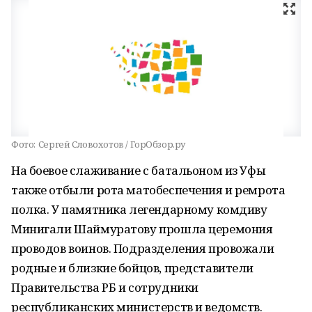
Фото:
Сергей Словохотов / ГорОбзор.ру
На боевое слаживание с батальоном из Уфы
также отбыли рота матобеспечения и ремрота
полка. У памятника легендарному комдиву
Минигали Шаймуратову прошла церемония
проводов воинов. Подразделения провожали
родные и близкие бойцов, представители
Правительства РБ и сотрудники
республиканских министерств и ведомств.