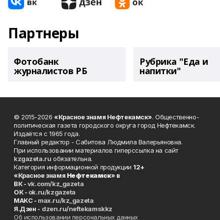
Партнеры
Фотобанк
Рубрика "Еда и
журналистов РБ
напитки"
© 2015-2026
«Красное знамя Нефтекамск»
. Общественно-
политическая газета городского округа город Нефтекамск.
Издаётся с 1965 года.
Главный редактор - Сабитова Людмила Валерьяновна.
При использовании материалов гиперссылка на сайт
kzgazeta.ru
обязательна.
Категория информационной продукции
12+
«Красное знамя
Нефтекамск
» в
ВК -
vk.com/kz_gazeta
ОК -
ok.ru/kzgazeta
MAKC -
max.ru/kz_gazeta
Я.Дзен -
dzen.ru/neftekamskkz
Об использовании персональных данных