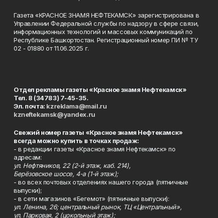
Газета «КРАСНОЕ ЗНАМЯ НЕФТЕКАМСК» зарегистрирована в
Управлении Федеральной службы по надзору в сфере связи,
информационных технологий и массовых коммуникаций по
Республике Башкортостан. Регистрационный номер ПИ № ТУ
02 - 01880 от 11.06.2025 г.
Отдел рекламы газеты «Красное знамя Нефтекамск»
Тел. 8 (34783) 7-45-35.
Эл. почта:
kzreklama@mail.ru
kzneftekamsk@yandex.ru
Свежий номер газеты «Красное знамя Нефтекамск»
всегда можно купить в точках продаж:
- в редакции газеты «Красное знамя Нефтекамск» по
адресам:
ул. Нефтяников, 22 (2-й этаж, каб. 214),
Берёзовское шоссе, 4-а (1-й этаж);
- во всех почтовых отделениях нашего города (пятничные
выпуски);
- в сети магазинов «Бегемот» (пятничные выпуски):
ул. Ленина, 26; центральный рынок, ТЦ «Центральный»,
ул. Парковая, 2 (цокольный этаж);