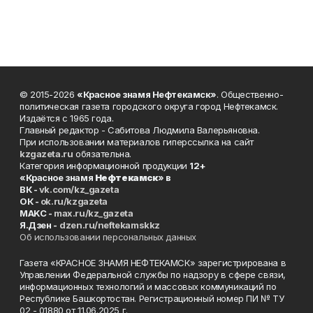
© 2015-2026
«Красное знамя Нефтекамск»
. Общественно-
политическая газета городского округа город Нефтекамск.
Издаётся с 1965 года.
Главный редактор - Сабитова Людмила Валерьяновна.
При использовании материалов гиперссылка на сайт
kzgazeta.ru
обязательна.
Категория информационной продукции
12+
«Красное знамя
Нефтекамск
» в
ВК -
vk.com/kz_gazeta
ОК -
ok.ru/kzgazeta
MAKC -
max.ru/kz_gazeta
Я.Дзен -
dzen.ru/neftekamskkz
Об использовании персональных данных
Газета «КРАСНОЕ ЗНАМЯ НЕФТЕКАМСК» зарегистрирована в
Управлении Федеральной службы по надзору в сфере связи,
информационных технологий и массовых коммуникаций по
Республике Башкортостан. Регистрационный номер ПИ № ТУ
02 - 01880 от 11.06.2025 г.