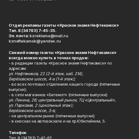
Отдел рекламы газеты «Красное знамя Нефтекамск»
Тел. 8 (34783) 7-45-35.
Эл. почта:
kzreklama@mail.ru
kzneftekamsk@yandex.ru
Свежий номер газеты «Красное знамя Нефтекамск»
всегда можно купить в точках продаж:
- в редакции газеты «Красное знамя Нефтекамск» по
адресам:
ул. Нефтяников, 22 (2-й этаж, каб. 214),
Берёзовское шоссе, 4-а (1-й этаж);
- во всех почтовых отделениях нашего города (пятничные
выпуски);
- в сети магазинов «Бегемот» (пятничные выпуски):
ул. Ленина, 26; центральный рынок, ТЦ «Центральный»,
ул. Парковая, 2 (цокольный этаж);
Берёзовское шоссе, 3-в;
- на центральном рынке (пятничные выпуски);
- в киосках на автовокзале и на пр.Юбилейном, 5.
Телефон
Тел. 8 (34783) 7-42-62.