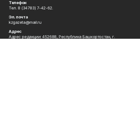
Телефон
Тел. 8 (34783) 7-42-62.
Эл. почта
kzgazeta@mail.ru
Адрес
Адрес редакции: 452688, Республика Башкортостан, г.
Нефтекамск, Берёзовское шоссе, 4-а, 3-й этаж.
Рекламная служба
Тел. 8 (34783) 7-45-35.
Редакция
Тел. 8 (34783) 7-42-72, 7-42-92..
Приемная
Тел. 8 (34783) 7-42-82.
Сотрудничество
Тел. 8 (34783) 7-42-62.
Отдел кадров
Тел. 8 (34783) 7-42-92.