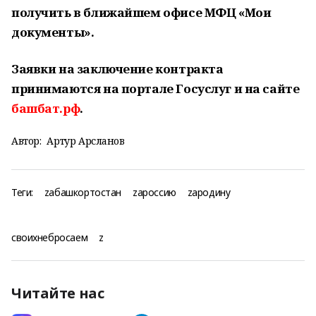
получить в ближайшем офисе МФЦ «Мои
документы».
Заявки на заключение контракта
принимаются на портале Госуслуг и на сайте
башбат.рф
.
Автор:
Артур Арсланов
Теги:
zабашкортостан
zароссию
zародину
своихнебросаем
z
Читайте нас