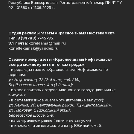
Республике Башкортостан. Регистрационный номер ПИ № ТУ
02 - 01880 от 11.06.2025 г.
Отдел рекламы газеты «Красное знамя Нефтекамск»
Тел. 8 (34783) 7-45-35.
Эл. почта:
kzreklama@mail.ru
kzneftekamsk@yandex.ru
Свежий номер газеты «Красное знамя Нефтекамск»
всегда можно купить в точках продаж:
- в редакции газеты «Красное знамя Нефтекамск» по
адресам:
ул. Нефтяников, 22 (2-й этаж, каб. 214),
Берёзовское шоссе, 4-а (1-й этаж);
- во всех почтовых отделениях нашего города (пятничные
выпуски);
- в сети магазинов «Бегемот» (пятничные выпуски):
ул. Ленина, 26; центральный рынок, ТЦ «Центральный»,
ул. Парковая, 2 (цокольный этаж);
Берёзовское шоссе, 3-в;
- на центральном рынке (пятничные выпуски);
- в киосках на автовокзале и на пр.Юбилейном, 5.