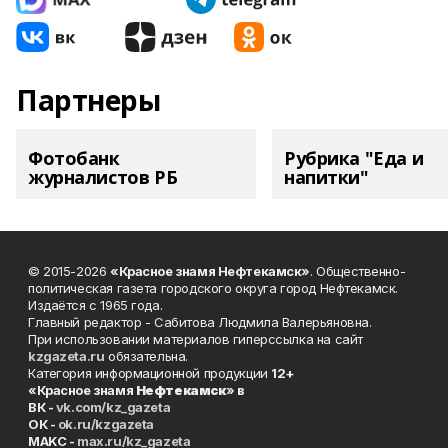
Партнеры
Фотобанк
Рубрика "Еда и
журналистов РБ
напитки"
© 2015-2026
«Красное знамя Нефтекамск»
. Общественно-
политическая газета городского округа город Нефтекамск.
Издаётся с 1965 года.
Главный редактор - Сабитова Людмила Валерьяновна.
При использовании материалов гиперссылка на сайт
kzgazeta.ru
обязательна.
Категория информационной продукции
12+
«Красное знамя
Нефтекамск
» в
ВК -
vk.com/kz_gazeta
ОК -
ok.ru/kzgazeta
MAKC -
max.ru/kz_gazeta