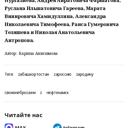
Нургалиева, Андрея Айратовича Фаршатова,
Руслана Ильшатовича Гареева, Марата
Винировича Хамидуллина, Александра
Николаевича Тимофеева, Раиса Гумеровича
Теляшева и Николая Анатольевича
Антропова.
Автор:
Карина Анисимова
Теги:
zабашкортостан
zароссию
zародину
своихнебросаем
z
нефтекамск
Читайте нас