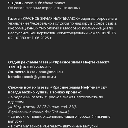
Я.Дзен -
dzen.ru/neftekamskkz
Об использовании персональных данных
Газета «КРАСНОЕ ЗНАМЯ НЕФТЕКАМСК» зарегистрирована в
Управлении Федеральной службы по надзору в сфере связи,
информационных технологий и массовых коммуникаций по
Республике Башкортостан. Регистрационный номер ПИ № ТУ
02 - 01880 от 11.06.2025 г.
Отдел рекламы газеты «Красное знамя Нефтекамск»
Тел. 8 (34783) 7-45-35.
Эл. почта:
kzreklama@mail.ru
kzneftekamsk@yandex.ru
Свежий номер газеты «Красное знамя Нефтекамск»
всегда можно купить в точках продаж:
- в редакции газеты «Красное знамя Нефтекамск» по
адресам:
ул. Нефтяников, 22 (2-й этаж, каб. 214),
Берёзовское шоссе, 4-а (1-й этаж);
- во всех почтовых отделениях нашего города (пятничные
выпуски);
- в сети магазинов «Бегемот» (пятничные выпуски):