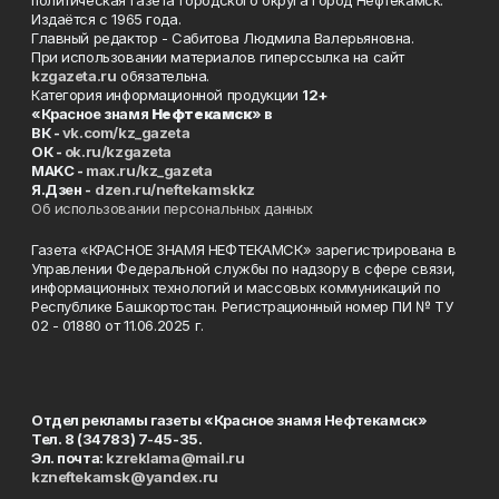
Издаётся с 1965 года.
Главный редактор - Сабитова Людмила Валерьяновна.
При использовании материалов гиперссылка на сайт
kzgazeta.ru
обязательна.
Категория информационной продукции
12+
«Красное знамя
Нефтекамск
» в
ВК -
vk.com/kz_gazeta
ОК -
ok.ru/kzgazeta
MAKC -
max.ru/kz_gazeta
Я.Дзен -
dzen.ru/neftekamskkz
Об использовании персональных данных
Газета «КРАСНОЕ ЗНАМЯ НЕФТЕКАМСК» зарегистрирована в
Управлении Федеральной службы по надзору в сфере связи,
информационных технологий и массовых коммуникаций по
Республике Башкортостан. Регистрационный номер ПИ № ТУ
02 - 01880 от 11.06.2025 г.
Отдел рекламы газеты «Красное знамя Нефтекамск»
Тел. 8 (34783) 7-45-35.
Эл. почта:
kzreklama@mail.ru
kzneftekamsk@yandex.ru