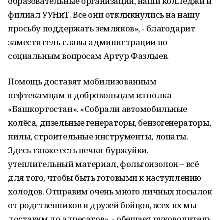
образовательные организации, наши колледжи и
филиал УУНиТ. Все они откликнулись на нашу
просьбу поддержать земляков», - благодарит
заместитель главы администрации по
социальным вопросам Артур Фазлыев.
Помощь доставят мобилизованным
нефтекамцам и добровольцам из полка
«Башкортостан». «Собрали автомобильные
колёса, дизельные генераторы, бензогенераторы,
пилы, строительные инструменты, лопаты.
Здесь также есть печки-буржуйки,
утеплительный материал, фольгоизолон – всё
для того, чтобы быть готовыми к наступлению
холодов. Отправим очень много личных посылок
от родственников и друзей бойцов, всех их мы
доставим до адресатов», - обещает руководитель