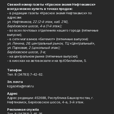
Свежий номер газеты «Красное знамя Нефтекамск»
всегда можно купить в точках продаж:
- в редакции газеты «Красное знамя Нефтекамск» по
адресам:
ул. Нефтяников, 22 (2-й этаж, каб. 214),
Берёзовское шоссе, 4-а (1-й этаж);
- во всех почтовых отделениях нашего города (пятничные
выпуски);
- в сети магазинов «Бегемот» (пятничные выпуски):
ул. Ленина, 26; центральный рынок, ТЦ «Центральный»,
ул. Парковая, 2 (цокольный этаж);
Берёзовское шоссе, 3-в;
- на центральном рынке (пятничные выпуски);
- в киосках на автовокзале и на пр.Юбилейном, 5.
Телефон
Тел. 8 (34783) 7-42-62.
Эл. почта
kzgazeta@mail.ru
Адрес
Адрес редакции: 452688, Республика Башкортостан, г.
Нефтекамск, Берёзовское шоссе, 4-а, 3-й этаж.
Рекламная служба
Тел. 8 (34783) 7-45-35.