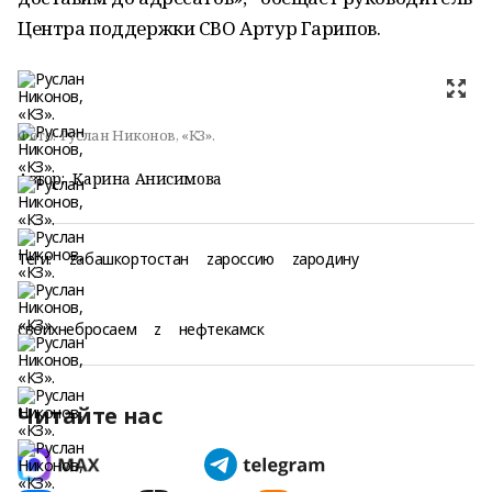
Центра поддержки СВО Артур Гарипов.
Фото:
Руслан Никонов, «КЗ».
Автор:
Карина Анисимова
Теги:
zабашкортостан
zароссию
zародину
своихнебросаем
z
нефтекамск
Читайте нас