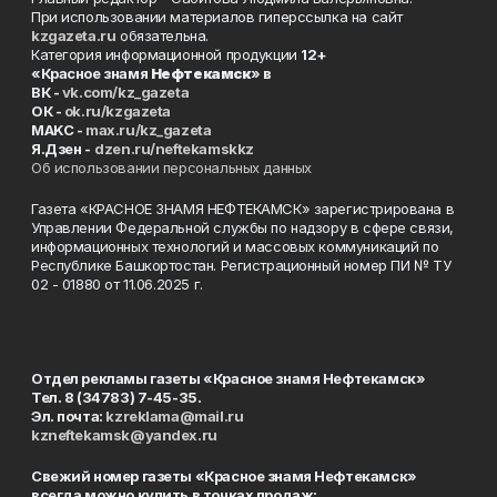
При использовании материалов гиперссылка на сайт
kzgazeta.ru
обязательна.
Категория информационной продукции
12+
«Красное знамя
Нефтекамск
» в
ВК -
vk.com/kz_gazeta
ОК -
ok.ru/kzgazeta
MAKC -
max.ru/kz_gazeta
Я.Дзен -
dzen.ru/neftekamskkz
Об использовании персональных данных
Газета «КРАСНОЕ ЗНАМЯ НЕФТЕКАМСК» зарегистрирована в
Управлении Федеральной службы по надзору в сфере связи,
информационных технологий и массовых коммуникаций по
Республике Башкортостан. Регистрационный номер ПИ № ТУ
02 - 01880 от 11.06.2025 г.
Отдел рекламы газеты «Красное знамя Нефтекамск»
Тел. 8 (34783) 7-45-35.
Эл. почта:
kzreklama@mail.ru
kzneftekamsk@yandex.ru
Свежий номер газеты «Красное знамя Нефтекамск»
всегда можно купить в точках продаж: