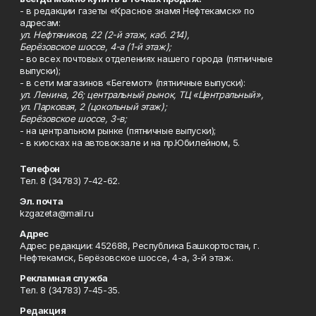
- в редакции газеты «Красное знамя Нефтекамск» по
адресам:
ул. Нефтяников, 22 (2-й этаж, каб. 214),
Берёзовское шоссе, 4-а (1-й этаж);
- во всех почтовых отделениях нашего города (пятничные
выпуски);
- в сети магазинов «Бегемот» (пятничные выпуски):
ул. Ленина, 26; центральный рынок, ТЦ «Центральный»,
ул. Парковая, 2 (цокольный этаж);
Берёзовское шоссе, 3-в;
- на центральном рынке (пятничные выпуски);
- в киосках на автовокзале и на пр.Юбилейном, 5.
Телефон
Тел. 8 (34783) 7-42-62.
Эл. почта
kzgazeta@mail.ru
Адрес
Адрес редакции: 452688, Республика Башкортостан, г.
Нефтекамск, Берёзовское шоссе, 4-а, 3-й этаж.
Рекламная служба
Тел. 8 (34783) 7-45-35.
Редакция