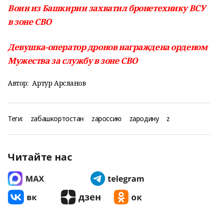
Воин из Башкирии захватил бронетехнику ВСУ
в зоне СВО
Девушка-оператор дронов награждена орденом
Мужества за службу в зоне СВО
Автор:
Артур Арсланов
Теги:
zабашкортостан
zароссию
zародину
z
Читайте нас