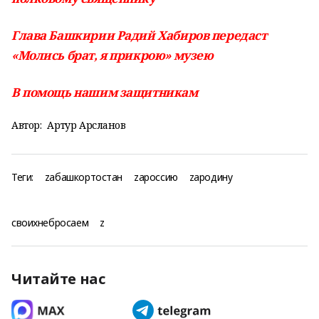
Глава Башкирии Радий Хабиров передаст
«Молись брат, я прикрою» музею
В помощь нашим защитникам
Автор:
Артур Арсланов
Теги:
zабашкортостан
zароссию
zародину
своихнебросаем
z
Читайте нас