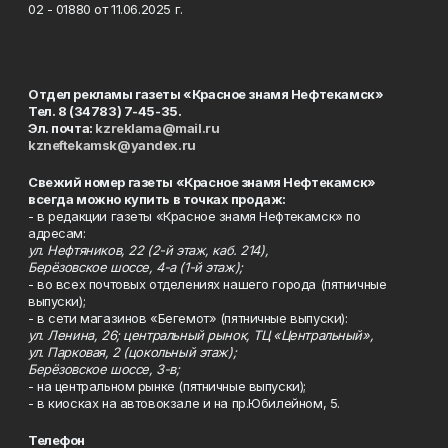
02 - 01880 от 11.06.2025 г.
Отдел рекламы газеты «Красное знамя Нефтекамск»
Тел. 8 (34783) 7-45-35.
Эл. почта:
kzreklama@mail.ru
kzneftekamsk@yandex.ru
Свежий номер газеты «Красное знамя Нефтекамск»
всегда можно купить в точках продаж:
- в редакции газеты «Красное знамя Нефтекамск» по
адресам:
ул. Нефтяников, 22 (2-й этаж, каб. 214),
Берёзовское шоссе, 4-а (1-й этаж);
- во всех почтовых отделениях нашего города (пятничные
выпуски);
- в сети магазинов «Бегемот» (пятничные выпуски):
ул. Ленина, 26; центральный рынок, ТЦ «Центральный»,
ул. Парковая, 2 (цокольный этаж);
Берёзовское шоссе, 3-в;
- на центральном рынке (пятничные выпуски);
- в киосках на автовокзале и на пр.Юбилейном, 5.
Телефон