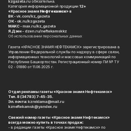
kzgazeta.ru
обязательна.
Категория информационной продукции
12+
«Красное знамя
Нефтекамск
» в
ВК -
vk.com/kz_gazeta
ОК -
ok.ru/kzgazeta
MAKC -
max.ru/kz_gazeta
Я.Дзен -
dzen.ru/neftekamskkz
Об использовании персональных данных
Газета «КРАСНОЕ ЗНАМЯ НЕФТЕКАМСК» зарегистрирована в
Управлении Федеральной службы по надзору в сфере связи,
информационных технологий и массовых коммуникаций по
Республике Башкортостан. Регистрационный номер ПИ № ТУ
02 - 01880 от 11.06.2025 г.
Отдел рекламы газеты «Красное знамя Нефтекамск»
Тел. 8 (34783) 7-45-35.
Эл. почта:
kzreklama@mail.ru
kzneftekamsk@yandex.ru
Свежий номер газеты «Красное знамя Нефтекамск»
всегда можно купить в точках продаж:
- в редакции газеты «Красное знамя Нефтекамск» по