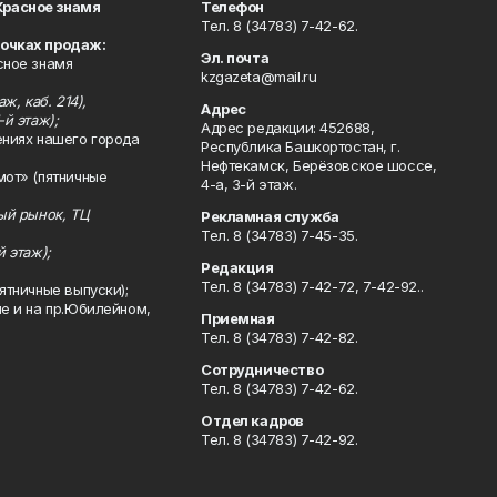
Красное знамя
Телефон
Тел. 8 (34783) 7-42-62.
точках продаж:
Эл. почта
сное знамя
kzgazeta@mail.ru
ж, каб. 214),
Адрес
-й этаж);
Адрес редакции: 452688,
ениях нашего города
Республика Башкортостан, г.
Нефтекамск, Берёзовское шоссе,
мот» (пятничные
4-а, 3-й этаж.
ный рынок, ТЦ
Рекламная служба
Тел. 8 (34783) 7-45-35.
й этаж);
Редакция
Тел. 8 (34783) 7-42-72, 7-42-92..
ятничные выпуски);
ле и на пр.Юбилейном,
Приемная
Тел. 8 (34783) 7-42-82.
Сотрудничество
Тел. 8 (34783) 7-42-62.
Отдел кадров
Тел. 8 (34783) 7-42-92.