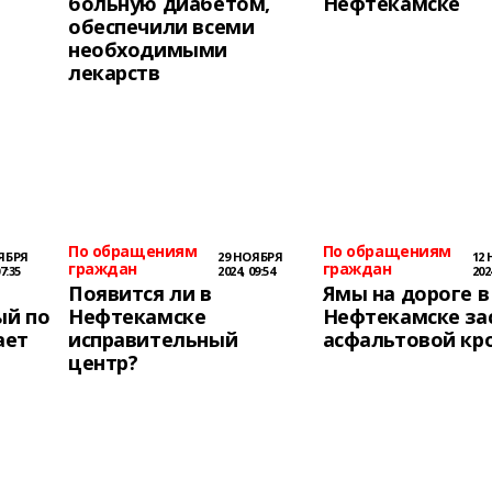
больную диабетом,
Нефтекамске
обеспечили всеми
необходимыми
лекарств
По обращениям
По обращениям
ЯБРЯ
29 НОЯБРЯ
12
граждан
граждан
7:35
2024, 09:54
202
Появится ли в
Ямы на дороге в
ый по
Нефтекамске
Нефтекамске за
ает
исправительный
асфальтовой кр
центр?