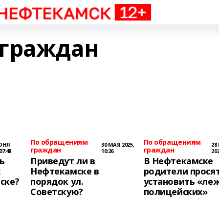
 граждан
По обращениям
По обращениям
ЮНЯ
30 МАЯ 2025,
28
граждан
граждан
07:48
10:26
202
ь
Приведут ли в
В Нефтекамске
х
Нефтекамске в
родители прося
ске?
порядок ул.
установить «ле
Советскую?
полицейских»