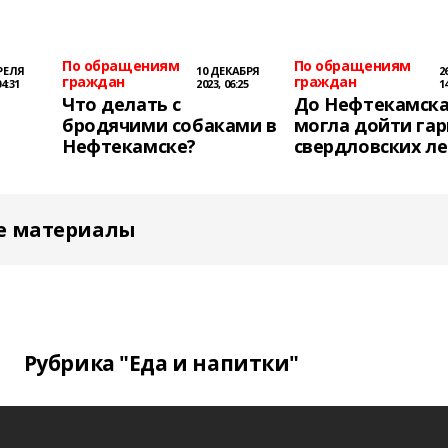
По обращениям
По обращениям
РЕЛЯ
10 ДЕКАБРЯ
2
граждан
граждан
04:31
2023, 06:25
1
Что делать с
До Нефтекамск
бродячими собаками в
могла дойти гар
Нефтекамске?
свердловских ле
е материалы
Рубрика "Еда и напитки"