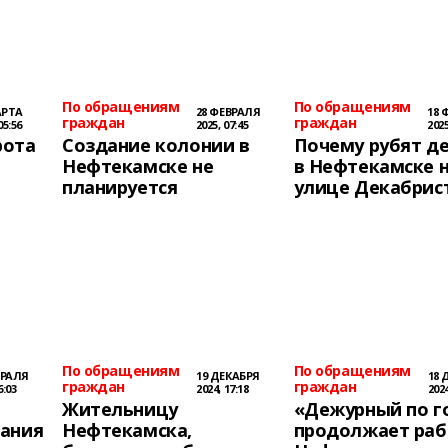
По обращениям
По обращениям
АРТА
28 ФЕВРАЛЯ
18 
граждан
граждан
05:56
2025, 07:45
2025
рота
Создание колонии в
Почему рубят д
Нефтекамске не
в Нефтекамске 
планируется
улице Декабрис
По обращениям
По обращениям
ВРАЛЯ
19 ДЕКАБРЯ
18 
граждан
граждан
6:03
2024, 17:18
2024
Жительницу
«Дежурный по г
вания
Нефтекамска,
продолжает раб