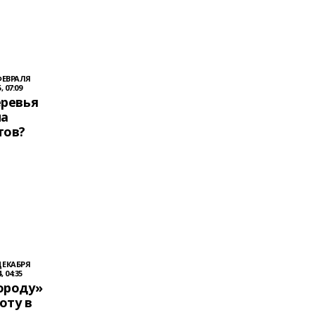
ФЕВРАЛЯ
, 07:09
еревья
на
тов?
ДЕКАБРЯ
, 04:35
ороду»
оту в