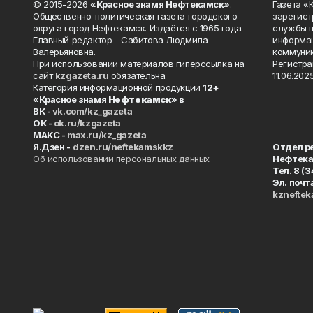
© 2015-2026
«Красное знамя Нефтекамск»
.
Газета 
Общественно-политическая газета городского
зарегист
округа город Нефтекамск. Издаётся с 1965 года.
службы п
Главный редактор - Сабитова Людмила
информац
Валерьяновна.
коммуник
При использовании материалов гиперссылка на
Регистра
сайт
kzgazeta.ru
обязательна.
11.06.2025
Категория информационной продукции
12+
«Красное знамя
Нефтекамск
» в
ВК -
vk.com/kz_gazeta
ОК -
ok.ru/kzgazeta
MAKC -
max.ru/kz_gazeta
Я.Дзен -
dzen.ru/neftekamskkz
Отдел р
Об использовании персональных данных
Нефтек
Тел. 8 (
Эл. почт
kznefte