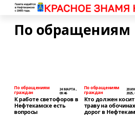
По обращениям
По обращениям
По обращениям
24 МАРТА ,
20 И
граждан
граждан
09:46
2025, 
К работе светофоров в
Кто должен косит
Нефтекамске есть
траву на обочина
вопросы
дорог в Нефтекам