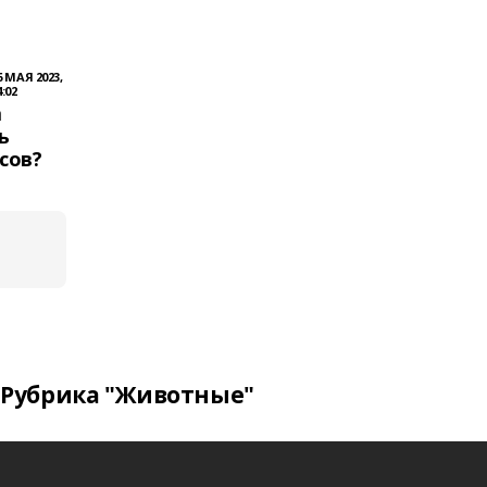
6 МАЯ 2023,
4:02
а
ь
сов?
Рубрика "Животные"