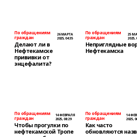
По обращениям
По обращениям
26 МАРТА
25 М
граждан
граждан
2025, 04:35
2025, 
Делают ли в
Неприглядные во
Нефтекамске
Нефтекамска
прививки от
энцефалита?
По обращениям
По обращениям
14 ФЕВРАЛЯ
14 ФЕ
граждан
граждан
2025, 08:29
2025, 0
Чтобы прогулки по
Как часто
нефтекамской Тропе
обновляются наз