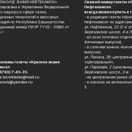
«КРАСНОЕ ЗНАМЯ НЕФТЕКАМСК»
Свежий номер газеты «
рирована в Управлении Федеральной
Нефтекамск»
о надзору в сфере связи,
всегда можно купить в 
ионных технологий и массовых
- в редакции газеты «Кра
аций по Республике Башкортостан.
Нефтекамск» по адресам:
ционный номер ПИ № ТУ 02 - 01880 от
ул. Нефтяников, 22 (2-й эта
 г.
Берёзовское шоссе, 4-а (1
- во всех почтовых отдел
(пятничные выпуски);
- в сети магазинов «Беге
выпуски):
ул. Ленина, 26; централь
екламы газеты «Красное знамя
«Центральный»,
амск»
ул. Парковая, 2 (цокольны
34783) 7-45-35.
Берёзовское шоссе, 3-в;
а:
kzreklama@mail.ru
- на центральном рынке (п
kamsk@yandex.ru
- в киосках на автовокза
5.