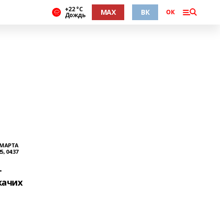
+22 °С
MAX
ВК
ОК
Дождь
 МАРТА
5, 04:37
т
жачих