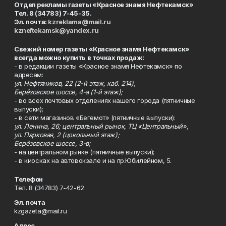
Отдел рекламы газеты «Красное знамя Нефтекамск»
Тел. 8 (34783) 7-45-35.
Эл. почта:
kzreklama@mail.ru
kzneftekamsk@yandex.ru
Свежий номер газеты «Красное знамя Нефтекамск»
всегда можно купить в точках продаж:
- в редакции газеты «Красное знамя Нефтекамск» по
адресам:
ул. Нефтяников, 22 (2-й этаж, каб. 214),
Берёзовское шоссе, 4-а (1-й этаж);
- во всех почтовых отделениях нашего города (пятничные
выпуски);
- в сети магазинов «Бегемот» (пятничные выпуски):
ул. Ленина, 26; центральный рынок, ТЦ «Центральный»,
ул. Парковая, 2 (цокольный этаж);
Берёзовское шоссе, 3-в;
- на центральном рынке (пятничные выпуски);
- в киосках на автовокзале и на пр.Юбилейном, 5.
Телефон
Тел. 8 (34783) 7-42-62.
Эл. почта
kzgazeta@mail.ru
Адрес