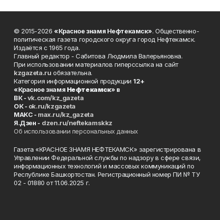
© 2015-2026
«Красное знамя Нефтекамск»
. Общественно-
политическая газета городского округа город Нефтекамск.
Издаётся с 1965 года.
Главный редактор - Сабитова Людмила Валерьяновна.
При использовании материалов гиперссылка на сайт
kzgazeta.ru
обязательна.
Категория информационной продукции
12+
«Красное знамя
Нефтекамск
» в
ВК -
vk.com/kz_gazeta
ОК -
ok.ru/kzgazeta
MAKC -
max.ru/kz_gazeta
Я.Дзен -
dzen.ru/neftekamskkz
Об использовании персональных данных
Газета «КРАСНОЕ ЗНАМЯ НЕФТЕКАМСК» зарегистрирована в
Управлении Федеральной службы по надзору в сфере связи,
информационных технологий и массовых коммуникаций по
Республике Башкортостан. Регистрационный номер ПИ № ТУ
02 - 01880 от 11.06.2025 г.