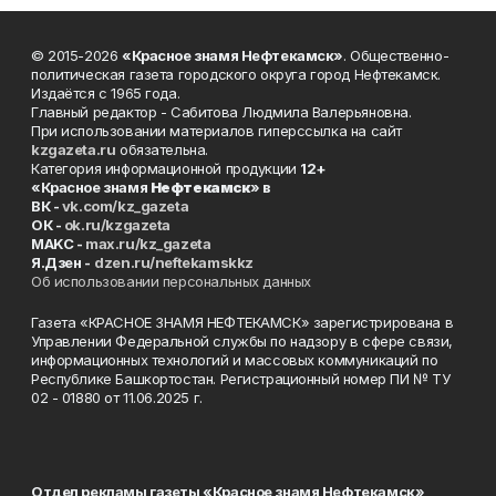
© 2015-2026
«Красное знамя Нефтекамск»
. Общественно-
политическая газета городского округа город Нефтекамск.
Издаётся с 1965 года.
Главный редактор - Сабитова Людмила Валерьяновна.
При использовании материалов гиперссылка на сайт
kzgazeta.ru
обязательна.
Категория информационной продукции
12+
«Красное знамя
Нефтекамск
» в
ВК -
vk.com/kz_gazeta
ОК -
ok.ru/kzgazeta
MAKC -
max.ru/kz_gazeta
Я.Дзен -
dzen.ru/neftekamskkz
Об использовании персональных данных
Газета «КРАСНОЕ ЗНАМЯ НЕФТЕКАМСК» зарегистрирована в
Управлении Федеральной службы по надзору в сфере связи,
информационных технологий и массовых коммуникаций по
Республике Башкортостан. Регистрационный номер ПИ № ТУ
02 - 01880 от 11.06.2025 г.
Отдел рекламы газеты «Красное знамя Нефтекамск»