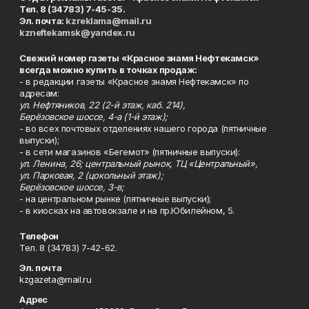
Тел. 8 (34783) 7-45-35.
Эл. почта:
kzreklama@mail.ru
kzneftekamsk@yandex.ru
Свежий номер газеты «Красное знамя Нефтекамск»
всегда можно купить в точках продаж:
- в редакции газеты «Красное знамя Нефтекамск» по
адресам:
ул. Нефтяников, 22 (2-й этаж, каб. 214),
Берёзовское шоссе, 4-а (1-й этаж);
- во всех почтовых отделениях нашего города (пятничные
выпуски);
- в сети магазинов «Бегемот» (пятничные выпуски):
ул. Ленина, 26; центральный рынок, ТЦ «Центральный»,
ул. Парковая, 2 (цокольный этаж);
Берёзовское шоссе, 3-в;
- на центральном рынке (пятничные выпуски);
- в киосках на автовокзале и на пр.Юбилейном, 5.
Телефон
Тел. 8 (34783) 7-42-62.
Эл. почта
kzgazeta@mail.ru
Адрес