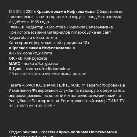
© 2015-2026
«Красное знамя Нефтекамск»
. Общественно-
политическая газета городского округа город Нефтекамск.
Издаётся с 1965 года.
Главный редактор - Сабитова Людмила Валерьяновна.
При использовании материалов гиперссылка на сайт
kzgazeta.ru
обязательна.
Категория информационной продукции
12+
«Красное знамя
Нефтекамск
» в
ВК -
vk.com/kz_gazeta
ОК -
ok.ru/kzgazeta
MAKC -
max.ru/kz_gazeta
Я.Дзен -
dzen.ru/neftekamskkz
Об использовании персональных данных
Газета «КРАСНОЕ ЗНАМЯ НЕФТЕКАМСК» зарегистрирована в
Управлении Федеральной службы по надзору в сфере связи,
информационных технологий и массовых коммуникаций по
Республике Башкортостан. Регистрационный номер ПИ № ТУ
02 - 01880 от 11.06.2025 г.
Отдел рекламы газеты «Красное знамя Нефтекамск»