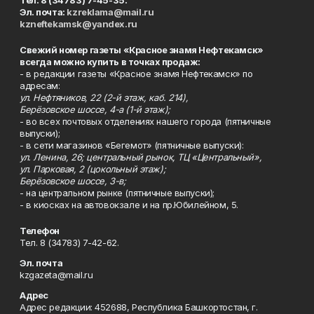
Тел. 8 (34783) 7-45-35.
Эл. почта:
kzreklama@mail.ru
kzneftekamsk@yandex.ru
Свежий номер газеты «Красное знамя Нефтекамск»
всегда можно купить в точках продаж:
- в редакции газеты «Красное знамя Нефтекамск» по
адресам:
ул. Нефтяников, 22 (2-й этаж, каб. 214),
Берёзовское шоссе, 4-а (1-й этаж);
- во всех почтовых отделениях нашего города (пятничные
выпуски);
- в сети магазинов «Бегемот» (пятничные выпуски):
ул. Ленина, 26; центральный рынок, ТЦ «Центральный»,
ул. Парковая, 2 (цокольный этаж);
Берёзовское шоссе, 3-в;
- на центральном рынке (пятничные выпуски);
- в киосках на автовокзале и на пр.Юбилейном, 5.
Телефон
Тел. 8 (34783) 7-42-62.
Эл. почта
kzgazeta@mail.ru
Адрес
Адрес редакции: 452688, Республика Башкортостан, г.