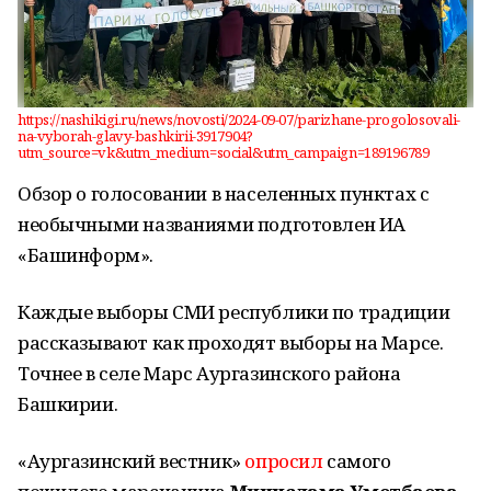
https://nashikigi.ru/news/novosti/2024-09-07/parizhane-progolosovali-
na-vyborah-glavy-bashkirii-3917904?
utm_source=vk&utm_medium=social&utm_campaign=189196789
Обзор о голосовании в населенных пунктах с
необычными названиями подготовлен ИА
«Башинформ».
Каждые выборы СМИ республики по традиции
рассказывают как проходят выборы на Марсе.
Точнее в селе Марс Аургазинского района
Башкирии.
«Аургазинский вестник»
опросил
самого