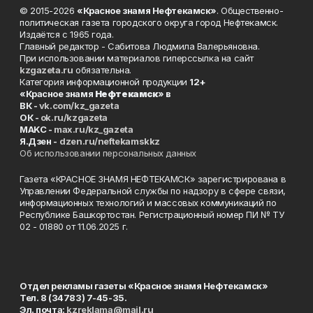
© 2015-2026
«Красное знамя Нефтекамск»
. Общественно-
политическая газета городского округа город Нефтекамск.
Издаётся с 1965 года.
Главный редактор - Сабитова Людмила Валерьяновна.
При использовании материалов гиперссылка на сайт
kzgazeta.ru
обязательна.
Категория информационной продукции
12+
«Красное знамя
Нефтекамск
» в
ВК -
vk.com/kz_gazeta
ОК -
ok.ru/kzgazeta
MAKC -
max.ru/kz_gazeta
Я.Дзен -
dzen.ru/neftekamskkz
Об использовании персональных данных
Газета «КРАСНОЕ ЗНАМЯ НЕФТЕКАМСК» зарегистрирована в
Управлении Федеральной службы по надзору в сфере связи,
информационных технологий и массовых коммуникаций по
Республике Башкортостан. Регистрационный номер ПИ № ТУ
02 - 01880 от 11.06.2025 г.
Отдел рекламы газеты «Красное знамя Нефтекамск»
Тел. 8 (34783) 7-45-35.
Эл. почта:
kzreklama@mail.ru