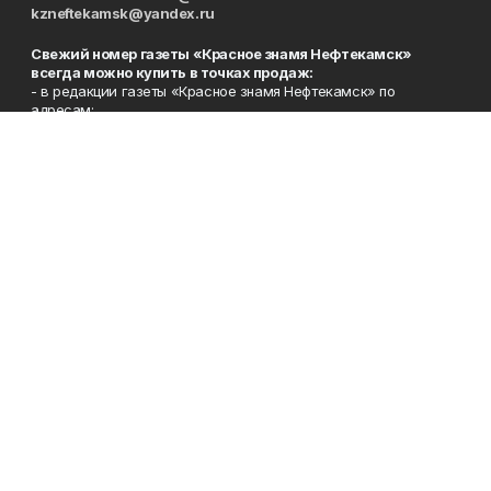
kzneftekamsk@yandex.ru
Свежий номер газеты «Красное знамя Нефтекамск»
всегда можно купить в точках продаж:
- в редакции газеты «Красное знамя Нефтекамск» по
адресам:
ул. Нефтяников, 22 (2-й этаж, каб. 214),
Берёзовское шоссе, 4-а (1-й этаж);
- во всех почтовых отделениях нашего города (пятничные
выпуски);
- в сети магазинов «Бегемот» (пятничные выпуски):
ул. Ленина, 26; центральный рынок, ТЦ «Центральный»,
ул. Парковая, 2 (цокольный этаж);
Берёзовское шоссе, 3-в;
- на центральном рынке (пятничные выпуски);
- в киосках на автовокзале и на пр.Юбилейном, 5.
Телефон
Тел. 8 (34783) 7-42-62.
Эл. почта
kzgazeta@mail.ru
Адрес
Адрес редакции: 452688, Республика Башкортостан, г.
Нефтекамск, Берёзовское шоссе, 4-а, 3-й этаж.