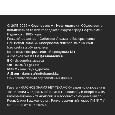
© 2015-2026
«Красное знамя Нефтекамск»
. Общественно-
политическая газета городского округа город Нефтекамск.
Издаётся с 1965 года.
Главный редактор - Сабитова Людмила Валерьяновна.
При использовании материалов гиперссылка на сайт
kzgazeta.ru
обязательна.
Категория информационной продукции
12+
«Красное знамя
Нефтекамск
» в
ВК -
vk.com/kz_gazeta
ОК -
ok.ru/kzgazeta
MAKC -
max.ru/kz_gazeta
Я.Дзен -
dzen.ru/neftekamskkz
Об использовании персональных данных
Газета «КРАСНОЕ ЗНАМЯ НЕФТЕКАМСК» зарегистрирована в
Управлении Федеральной службы по надзору в сфере связи,
информационных технологий и массовых коммуникаций по
Республике Башкортостан. Регистрационный номер ПИ № ТУ
02 - 01880 от 11.06.2025 г.