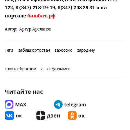
122, 8 (347) 218-19-19, 8(347) 248 29 31 и на
портале
башбат.рф
Автор:
Артур Арсланов
Теги:
zабашкортостан
zароссию
zародину
своихнебросаем
z
нефтекамск
Читайте нас