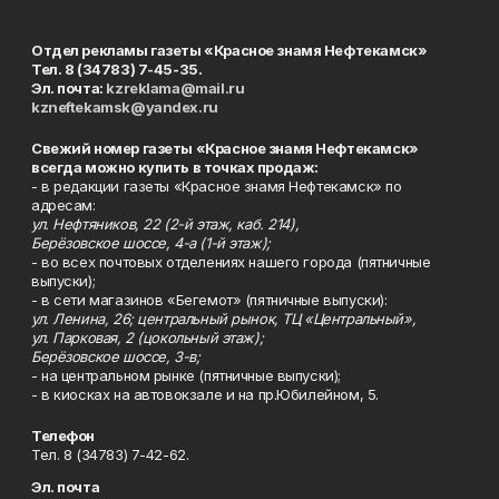
Отдел рекламы газеты «Красное знамя Нефтекамск»
Тел. 8 (34783) 7-45-35.
Эл. почта:
kzreklama@mail.ru
kzneftekamsk@yandex.ru
Свежий номер газеты «Красное знамя Нефтекамск»
всегда можно купить в точках продаж:
- в редакции газеты «Красное знамя Нефтекамск» по
адресам:
ул. Нефтяников, 22 (2-й этаж, каб. 214),
Берёзовское шоссе, 4-а (1-й этаж);
- во всех почтовых отделениях нашего города (пятничные
выпуски);
- в сети магазинов «Бегемот» (пятничные выпуски):
ул. Ленина, 26; центральный рынок, ТЦ «Центральный»,
ул. Парковая, 2 (цокольный этаж);
Берёзовское шоссе, 3-в;
- на центральном рынке (пятничные выпуски);
- в киосках на автовокзале и на пр.Юбилейном, 5.
Телефон
Тел. 8 (34783) 7-42-62.
Эл. почта