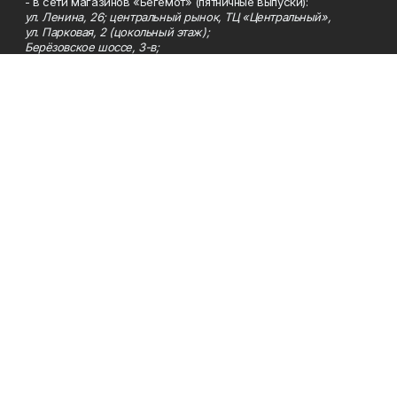
- в сети магазинов «Бегемот» (пятничные выпуски):
ул. Ленина, 26; центральный рынок, ТЦ «Центральный»,
ул. Парковая, 2 (цокольный этаж);
Берёзовское шоссе, 3-в;
- на центральном рынке (пятничные выпуски);
- в киосках на автовокзале и на пр.Юбилейном, 5.
Телефон
Тел. 8 (34783) 7-42-62.
Эл. почта
kzgazeta@mail.ru
Адрес
Адрес редакции: 452688, Республика Башкортостан, г.
Нефтекамск, Берёзовское шоссе, 4-а, 3-й этаж.
Рекламная служба
Тел. 8 (34783) 7-45-35.
Редакция
Тел. 8 (34783) 7-42-72, 7-42-92..
Приемная
Тел. 8 (34783) 7-42-82.
Сотрудничество
Тел. 8 (34783) 7-42-62.