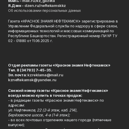
MAKC -
max.ru/kz_gazeta
Я.Дзен -
dzen.ru/neftekamskkz
Об использовании персональных данных
Газета «КРАСНОЕ ЗНАМЯ НЕФТЕКАМСК» зарегистрирована в
Управлении Федеральной службы по надзору в сфере связи,
информационных технологий и массовых коммуникаций по
Республике Башкортостан. Регистрационный номер ПИ № ТУ
02 - 01880 от 11.06.2025 г.
Отдел рекламы газеты «Красное знамя Нефтекамск»
Тел. 8 (34783) 7-45-35.
Эл. почта:
kzreklama@mail.ru
kzneftekamsk@yandex.ru
Свежий номер газеты «Красное знамя Нефтекамск»
всегда можно купить в точках продаж:
- в редакции газеты «Красное знамя Нефтекамск» по
адресам:
ул. Нефтяников, 22 (2-й этаж, каб. 214),
Берёзовское шоссе, 4-а (1-й этаж);
- во всех почтовых отделениях нашего города (пятничные
выпуски);