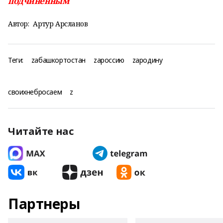
подчинённым
Автор:
Артур Арсланов
Теги:
zабашкортостан
zароссию
zародину
своихнебросаем
z
Читайте нас
Партнеры