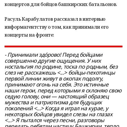
концертов для бойцов башкирских батальонов.
Расуль Карабулатов рассказал в интервью
информагентству о том, как принимали его
концерты на фронте:
- Принимали здо́рово! Перед бойцами
совершенно другие ощущения. У них
ностальгия по родине, тоска по родным, без
слез не расскажешь <...> бойцы-пехотинцы
первой линии живут в окопах подолгу,
принимают огонь на себя. Это истинные
наши герои, перед которыми я склоняю свою
седую голову, они — настоящий образец
мужества и патриотизма для будущих
поколений <...> Когда я играл на курае, у
некоторых бойцов увидел слезы на глазах
<...> Я пытался через песни, разговоры
передать ребятам частицу Башкирии, тепло