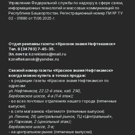
Управлении Федеральной службы по надзору в сфере связи,
информационных технологий и массовых коммуникаций по
Республике Башкортостан. Регистрационный номер ПИ № ТУ
02 - 01880 от 11.06.2025 г.
Отдел рекламы газеты «Красное знамя Нефтекамск»
Тел. 8 (34783) 7-45-35.
Эл. почта:
kzreklama@mail.ru
kzneftekamsk@yandex.ru
Свежий номер газеты «Красное знамя Нефтекамск»
всегда можно купить в точках продаж:
- в редакции газеты «Красное знамя Нефтекамск» по
адресам:
ул. Нефтяников, 22 (2-й этаж, каб. 214),
Берёзовское шоссе, 4-а (1-й этаж);
- во всех почтовых отделениях нашего города (пятничные
выпуски);
- в сети магазинов «Бегемот» (пятничные выпуски):
ул. Ленина, 26; центральный рынок, ТЦ «Центральный»,
ул. Парковая, 2 (цокольный этаж);
Берёзовское шоссе, 3-в;
- на центральном рынке (пятничные выпуски);