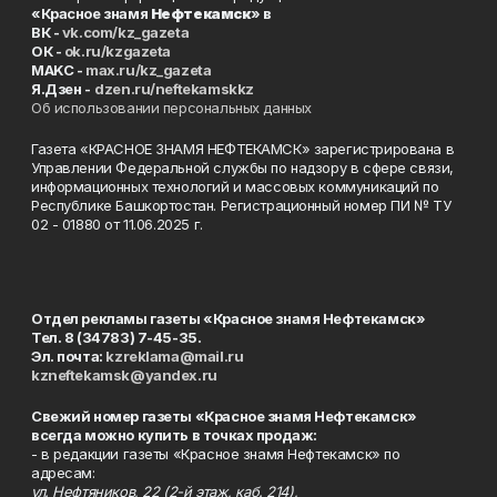
«Красное знамя
Нефтекамск
» в
ВК -
vk.com/kz_gazeta
ОК -
ok.ru/kzgazeta
MAKC -
max.ru/kz_gazeta
Я.Дзен -
dzen.ru/neftekamskkz
Об использовании персональных данных
Газета «КРАСНОЕ ЗНАМЯ НЕФТЕКАМСК» зарегистрирована в
Управлении Федеральной службы по надзору в сфере связи,
информационных технологий и массовых коммуникаций по
Республике Башкортостан. Регистрационный номер ПИ № ТУ
02 - 01880 от 11.06.2025 г.
Отдел рекламы газеты «Красное знамя Нефтекамск»
Тел. 8 (34783) 7-45-35.
Эл. почта:
kzreklama@mail.ru
kzneftekamsk@yandex.ru
Свежий номер газеты «Красное знамя Нефтекамск»
всегда можно купить в точках продаж:
- в редакции газеты «Красное знамя Нефтекамск» по
адресам:
ул. Нефтяников, 22 (2-й этаж, каб. 214),